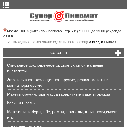
Москва ВДНХ (Китайский павильон стр 501) с 11-00 до 19-00 (сб,вск до
20-00)
Без выходных.
Заказ можно сделать по телефону
8 (977) 811-50-90
КАТАЛОГ
Списанное охолощенное оружие схп,и сигнальные
пистолеты.
Эксклюзивное охолощенное оружие, редкие макеты и
миниатюры оружия
Макеты оружия, ммг масса габаритные макеты оружия
Каски и шлемы
Магазины, кобуры, пбс, ремни, прицелы, штык ножи,смазка
и т.п
Холостые патроны