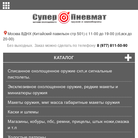
Москва ВДНХ (Китайский павильон стр 501) с 11-00 до 19-00 (сб,вск до
20-00)
Без выходных.
Заказ можно сделать по телефону
8 (977) 811-50-90
КАТАЛОГ
Списанное охолощенное оружие схп,и сигнальные
пистолеты.
Эксклюзивное охолощенное оружие, редкие макеты и
миниатюры оружия
Макеты оружия, ммг масса габаритные макеты оружия
Каски и шлемы
Магазины, кобуры, пбс, ремни, прицелы, штык ножи,смазка
и т.п
Холостые патроны