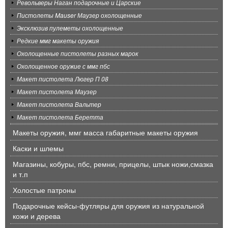
Револьверы Наган подарочные и Царские
Пистолеты Mauser Маузер охолощенные
Эксклюзив пулеметы охолощенные
Редкие ммг макеты оружия
Охолощенные пистолеты разных марок
Охолощенное оружие с ммг пбс
Макет пистолета Люгер П 08
Макет пистолета Маузер
Макет пистолета Вальтер
Макет пистолета Беретта
Макеты оружия, ммг масса габаритные макеты оружия
Каски и шлемы
Магазины, кобуры, пбс, ремни, прицелы, штык ножи,смазка
и т.п
Холостые патроны
Подарочные кейсы-футляры для оружия из натуральной
кожи и дерева