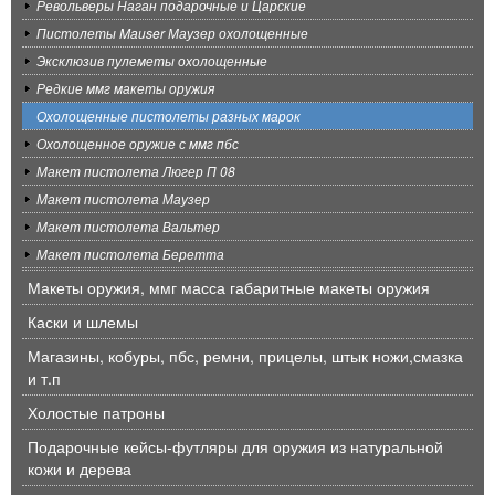
Револьверы Наган подарочные и Царские
Пистолеты Mauser Маузер охолощенные
Эксклюзив пулеметы охолощенные
Редкие ммг макеты оружия
Охолощенные пистолеты разных марок
Охолощенное оружие с ммг пбс
Макет пистолета Люгер П 08
Макет пистолета Маузер
Макет пистолета Вальтер
Макет пистолета Беретта
Макеты оружия, ммг масса габаритные макеты оружия
Каски и шлемы
Магазины, кобуры, пбс, ремни, прицелы, штык ножи,смазка
и т.п
Холостые патроны
Подарочные кейсы-футляры для оружия из натуральной
кожи и дерева