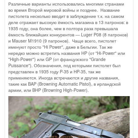
Различные варианты использовались многими странами
во время Второй мировой войны и позднее. Название
пистолета несколько вводит в заблуждение т.к. на самом
деле отражает высокую ёмкость магазина в 13 патронов: в
1935 году, она более, чем в полтора раза превышала
ёмкость ближайших конкурентов — Luger P08 (8 патронов)
и Mauser M1910 (9 патронов). Чаще всего, пистолет
именуют просто "Hi Power", даже в Бельгии. Так же
нередко можно встретить названия HP (от "Hi-Power" или
"High-Power") или GP (от французского "Grande
Puissance"). Обозначения, под которыми пистолет был
представлен в 1935 году P-35 и HP-35, так же
применяются. Иногда встречаются и другие названия,
такие как BAP (Browning Automatic Pistol), в ирландской
армии, или BHP (Browning High-Power).