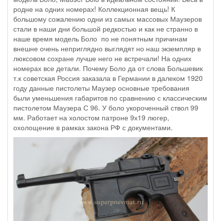
родне на одних номерах! Коллекционная вещь! К
большому сожалению одни из самых массовых Маузеров
стали в наши дни большой редкостью и как не странно в
наше время модель Боло по не понятным причинам
внешне очень неприглядно выглядят но наш экземпляр в
люксовом сохране лучше него не встречали! На одних
номерах все детали. Почему Боло да от слова Большевик
т.к советская Россия заказала в Германии в далеком 1920
году данные пистолеты Маузер основные требования
были уменьшения габаритов по сравнению с классическим
пистолетом Маузера С 96. У боло укороченный ствол 99
мм. Работает на холостом патроне 9х19 люгер,
охолощение в рамках закона РФ с документами.