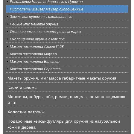
Револьверы Наган подарочные и Царские
Пистолеты Mauser Маузер охолощенные
Эксклюзив пулеметы охолощенные
Редкие ммг макеты оружия
Охолощенные пистолеты разных марок
Охолощенное оружие с ммг пбс
Макет пистолета Люгер П 08
Макет пистолета Маузер
Макет пистолета Вальтер
Макет пистолета Беретта
Макеты оружия, ммг масса габаритные макеты оружия
Каски и шлемы
Магазины, кобуры, пбс, ремни, прицелы, штык ножи,смазка
и т.п
Холостые патроны
Подарочные кейсы-футляры для оружия из натуральной
кожи и дерева