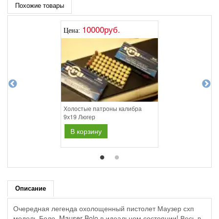
Похожие товары
10000руб.
Цена:
Холостые патроны калибра
9х19 Люгер
В корзину
Описание
Очередная легенда охолощенный пистолет Маузер схп
модель Боло, Mauser Bolo в идеальном состоянии! Весь в