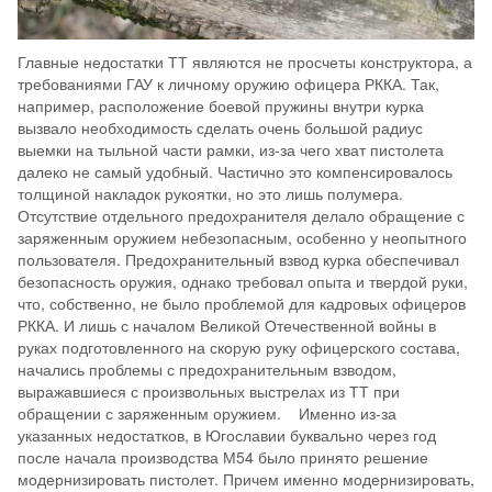
Главные недостатки ТТ являются не просчеты конструктора, а
требованиями ГАУ к личному оружию офицера РККА. Так,
например, расположение боевой пружины внутри курка
вызвало необходимость сделать очень большой радиус
выемки на тыльной части рамки, из-за чего хват пистолета
далеко не самый удобный. Частично это компенсировалось
толщиной накладок рукоятки, но это лишь полумера.
Отсутствие отдельного предохранителя делало обращение с
заряженным оружием небезопасным, особенно у неопытного
пользователя. Предохранительный взвод курка обеспечивал
безопасность оружия, однако требовал опыта и твердой руки,
что, собственно, не было проблемой для кадровых офицеров
РККА. И лишь с началом Великой Отечественной войны в
руках подготовленного на скорую руку офицерского состава,
начались проблемы с предохранительным взводом,
выражавшиеся с произвольных выстрелах из ТТ при
обращении с заряженным оружием. Именно из-за
указанных недостатков, в Югославии буквально через год
после начала производства М54 было принято решение
модернизировать пистолет. Причем именно модернизировать,