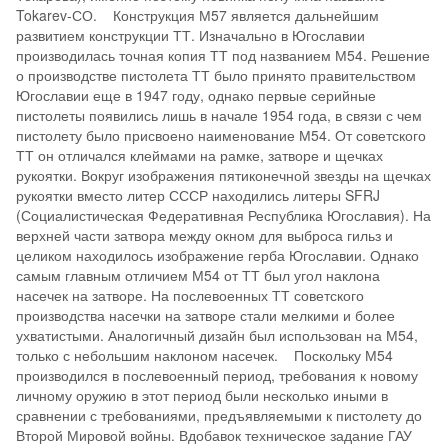
Tokarev-СО. Конструкция М57 является дальнейшим
развитием конструкции ТТ. Изначально в Югославии
производилась точная копия ТТ под названием М54. Решение
о производстве пистолета ТТ было принято правительством
Югославии еще в 1947 году, однако первые серийные
пистолеты появились лишь в начале 1954 года, в связи с чем
пистолету было присвоено наименование М54. От советского
ТТ он отличался клеймами на рамке, затворе и щечках
рукоятки. Вокруг изображения пятиконечной звезды на щечках
рукоятки вместо литер СССР находились литеры SFRJ
(Социалистическая Федеративная Республика Югославия). На
верхней части затвора между окном для выброса гильз и
целиком находилось изображение герба Югославии. Однако
самым главным отличием М54 от ТТ был угол наклона
насечек на затворе. На послевоенных ТТ советского
производства насечки на затворе стали мелкими и более
ухватистыми. Аналогичный дизайн был использован на М54,
только с небольшим наклоном насечек. Поскольку М54
производился в послевоенный период, требования к новому
личному оружию в этот период были несколько иными в
сравнении с требованиями, предъявляемыми к пистолету до
Второй Мировой войны. Вдобавок техническое задание ГАУ