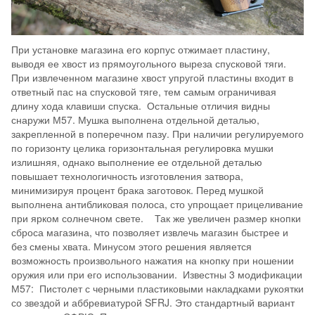
При установке магазина его корпус отжимает пластину,
выводя ее хвост из прямоугольного выреза спусковой тяги.
При извлеченном магазине хвост упругой пластины входит в
ответный пас на спусковой тяге, тем самым ограничивая
длину хода клавиши спуска. Остальные отличия видны
снаружи М57. Мушка выполнена отдельной деталью,
закрепленной в поперечном пазу. При наличии регулируемого
по горизонту целика горизонтальная регулировка мушки
излишняя, однако выполнение ее отдельной деталью
повышает технологичность изготовления затвора,
минимизируя процент брака заготовок. Перед мушкой
выполнена антибликовая полоса, сто упрощает прицеливание
при ярком солнечном свете. Так же увеличен размер кнопки
сброса магазина, что позволяет извлечь магазин быстрее и
без смены хвата. Минусом этого решения является
возможность произвольного нажатия на кнопку при ношении
оружия или при его использовании. Известны 3 модификации
М57: Пистолет с черными пластиковыми накладками рукоятки
со звездой и аббревиатурой SFRJ. Это стандартный вариант