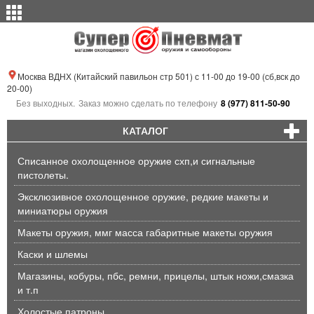
Москва ВДНХ (Китайский павильон стр 501) с 11-00 до 19-00 (сб,вск до
20-00)
Без выходных.
Заказ можно сделать по телефону
8 (977) 811-50-90
КАТАЛОГ
Списанное охолощенное оружие схп,и сигнальные
пистолеты.
Эксклюзивное охолощенное оружие, редкие макеты и
миниатюры оружия
Макеты оружия, ммг масса габаритные макеты оружия
Каски и шлемы
Магазины, кобуры, пбс, ремни, прицелы, штык ножи,смазка
и т.п
Холостые патроны