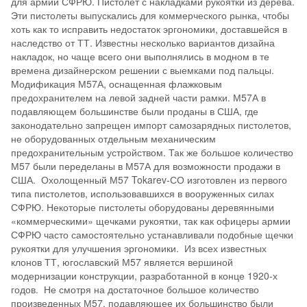
для армии СФРЮ. Пистолет с накладками рукоятки из дерева.
Эти пистолеты выпускались для коммерческого рынка, чтобы
хоть как то исправить недостаток эргономики, доставшейся в
наследство от ТТ. Известны несколько вариантов дизайна
накладок, но чаще всего они выполнялись в модном в те
времена дизайнерском решении с выемками под пальцы.
Модификация М57А, оснащенная флажковым
предохранителем на левой задней части рамки. М57А в
подавляющем большинстве были проданы в США, где
законодательно запрещен импорт самозарядных пистолетов,
не оборудованных отдельным механическим
предохранительным устройством. Так же большое количество
М57 были переделаны в М57А для возможности продажи в
США. Охолощенный М57 Tokarev-СО изготовлен из первого
типа пистолетов, использовавшихся в вооруженных силах
СФРЮ. Некоторые пистолеты оборудованы деревянными
«коммерческими» щечками рукоятки, так как офицеры армии
СФРЮ часто самостоятельно устанавливали подобные щечки
рукоятки для улучшения эргономики. Из всех известных
клонов ТТ, югославский М57 является вершиной
модернизации конструкции, разработанной в конце 1920-х
годов. Не смотря на достаточное большое количество
произведенных М57, подавляющее их большинство были