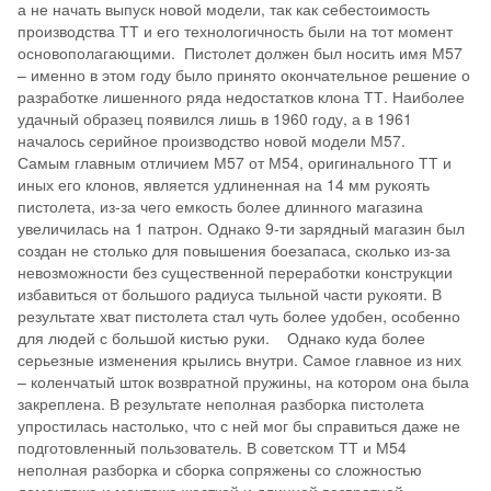
а не начать выпуск новой модели, так как себестоимость
производства ТТ и его технологичность были на тот момент
основополагающими. Пистолет должен был носить имя М57
– именно в этом году было принято окончательное решение о
разработке лишенного ряда недостатков клона ТТ. Наиболее
удачный образец появился лишь в 1960 году, а в 1961
началось серийное производство новой модели М57.
Самым главным отличием М57 от М54, оригинального ТТ и
иных его клонов, является удлиненная на 14 мм рукоять
пистолета, из-за чего емкость более длинного магазина
увеличилась на 1 патрон. Однако 9-ти зарядный магазин был
создан не столько для повышения боезапаса, сколько из-за
невозможности без существенной переработки конструкции
избавиться от большого радиуса тыльной части рукояти. В
результате хват пистолета стал чуть более удобен, особенно
для людей с большой кистью руки. Однако куда более
серьезные изменения крылись внутри. Самое главное из них
– коленчатый шток возвратной пружины, на котором она была
закреплена. В результате неполная разборка пистолета
упростилась настолько, что с ней мог бы справиться даже не
подготовленный пользователь. В советском ТТ и М54
неполная разборка и сборка сопряжены со сложностью