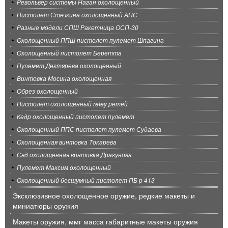
Револьвер системы Наган охолощенный
Пистолет Стечкина охолощенный АПС
Разные модели СПШ Ракетница ОСП-30
Охолощенный ППШ пистолет пулемет Шпагина
Охолощенный пистолет Беретта
Пулемет Дегтярева охолощенный
Винтовка Мосина охолощенная
Обрез охолощенный
Пистолет охолощенный retey ретей
Кедр охолощенный пистолет пулемет
Охолощенный ППС пистолет пулемет Судаева
Охолощенная винтовка Токарева
Свд охолощенная винтовка Драгунова
Пулемет Максим охолощенный
Охолощенный бесшумный пистолет ПБ р 413
Эксклюзивное охолощенное оружие, редкие макеты и
миниатюры оружия
Макеты оружия, ммг масса габаритные макеты оружия