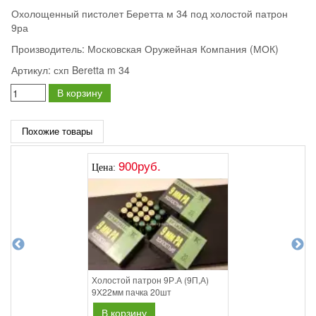
Охолощенный пистолет Беретта м 34 под холостой патрон
9ра
Производитель:
Московская Оружейная Компания (МОК)
Артикул:
схп Beretta m 34
В корзину
Похожие товары
900руб.
Цена:
Холостой патрон 9Р.А (9П,А)
9Х22мм пачка 20шт
В корзину