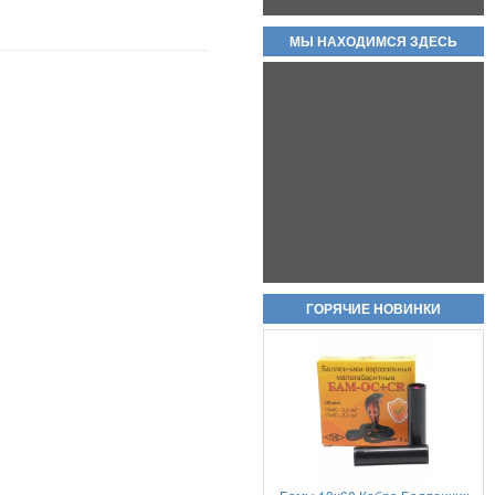
КОВАНЫЕ ВАРИАНТЫ!!
80 000руб.
МЫ НАХОДИМСЯ ЗДЕСЬ
Холостые патроны -свето
звуковые 7,62х39 цена за пачку
20шт
950руб.
ГОРЯЧИЕ НОВИНКИ
Пневматический пистолет Аникс
А-112 (Anics A-112)