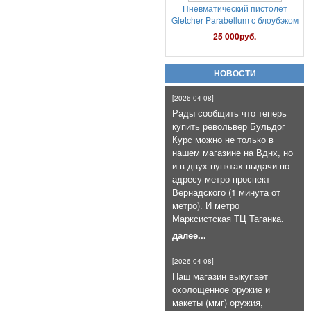
НОВОСТИ
Патроны сигнальные Hilti
[2026-04-08]
Коричневые к LOM-S и Сталкеру
Рады сообщить что теперь
(100 шт)
купить револьвер Бульдог
7 000руб.
Курс можно не только в
нашем магазине на Вднх, но
и в двух пунктах выдачи по
адресу метро проспект
Вернадского (1 минута от
метро). И метро
Марксистская ТЦ Таганка.
далее...
Газовый баллончик Black OS+CS
75мл очень эффективный
[2026-04-08]
800руб.
Наш магазин выкупает
охолощенное оружие и
макеты (ммг) оружия,