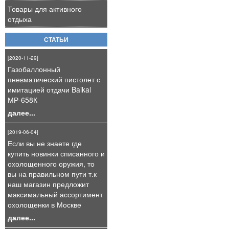
Товары для активного
отдыха
СТАТЬИ
[2020-11-29]
Газобаллонный
пневматический пистолет с
имитацией отдачи Baikal
МР-658К
далее...
[2019-06-04]
Если вы не знаете где
купить новинки списанного и
охолощенного оружия, то
вы на правильном пути т.к
наш магазин предложит
максимальный ассортимент
охолощенки в Москве
далее...