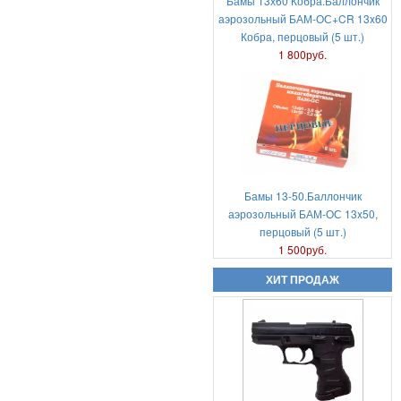
Бамы 13х60 Кобра.Баллончик
аэрозольный БАМ-ОС+CR 13x60
Кобра, перцовый (5 шт.)
1 800руб.
Аэрозольный газовый пистолет
Удар-М2
6 000руб.
Бамы 13-50.Баллончик
аэрозольный БАМ-ОС 13x50,
перцовый (5 шт.)
1 500руб.
ХИТ ПРОДАЖ
Аникс Скиф А-3000
18 000руб.