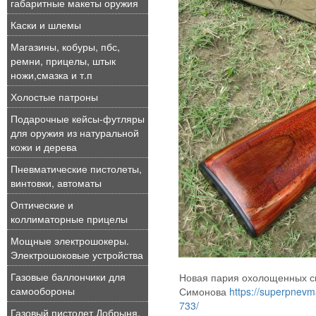
габаритные макеты оружия
Каски и шлемы
Магазины, кобуры, пбс,
ремни, прицелы, штык
ножи,смазка и т.п
Холостые патроны
Подарочные кейсы-футляры
для оружия из натуральной
кожи и дерева
Пневматические пистолеты,
винтовки, автоматы
Оптические и
коллиматорные прицелы
Мощные электрошокеры.
Электрошоковые устройства
Газовые баллончики для
Новая пария охолощенных с
самообороны
Симонова
https://superpnev
733/
Газовый пистолет Добрыня,