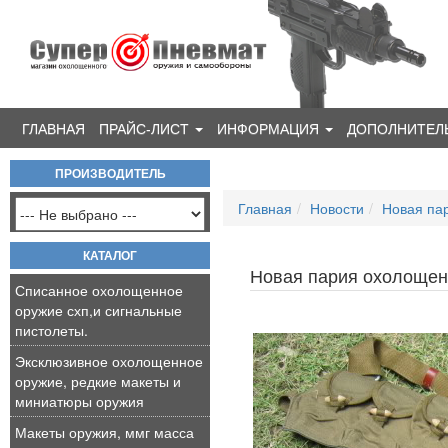
ГЛАВНАЯ
ПРАЙС-ЛИСТ
ИНФОРМАЦИЯ
ДОПОЛНИТЕЛ
ПРОИЗВОДИТЕЛЬ
Главная
Новости
Новая па
КАТАЛОГ
Новая пария охолощен
Списанное охолощенное
оружие схп,и сигнальные
пистолеты.
Эксклюзивное охолощенное
оружие, редкие макеты и
миниатюры оружия
Макеты оружия, ммг масса