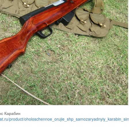
кс Карабин
mat.ru/product/oholoschennoe_orujie_shp_samozaryadnyiy_karabin_s