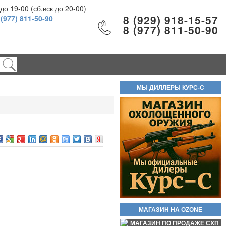
Шарики ВВ 500шт 4.5мм
о 19-00 (сб,вск до 20-00)
200руб.
8 (929) 918-15-57
 (977) 811-50-90
8 (977) 811-50-90
МЫ ДИЛЛЕРЫ КУРС-С
Новинка стреляющий револьвер
Бульдог Курс С кал. 5.6/16 КСОИ
(без лицензии). Вороненые! Есть
ОПТ!! В полном комплекте!
Самовывоз доступен по трем
адресам.
55 000руб.
Баллон СО2 Quarta 12гр.
МАГАЗИН НА OZONE
60руб.