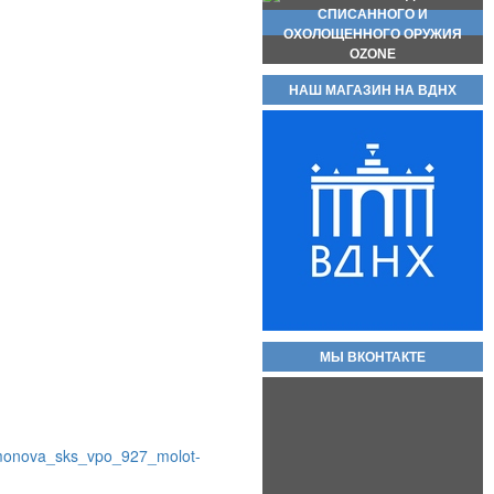
НАШ МАГАЗИН НА ВДНХ
Магазин для пистолета макарова
(пм) складские новые без
номеров, с металлической пяткой
и подавателем.
2 000руб.
МЫ ВКОНТАКТЕ
imonova_sks_vpo_927_molot-
Охолощенный пистолет ПМ
Р-411 СХП В НАЛИЧИИ