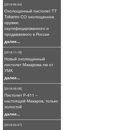
[2019-06-04]
Охолощенный пистолет ТТ
Tokarev-СО охолощенное
оружие,
сертифицированного и
продаваемого в России
далее...
[2018-11-18]
Новый охолощенный
пистолет Макарова пм от
УМК
далее...
[2018-06-08]
Пистолет Р-411 –
настоящий Макаров, только
холостой
далее...
[2018-03-07]