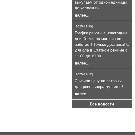
выкупаем от одной единицы
до коллекций!
далее...
[2025-12-30]
График работы в новогодние
Патроны сигнальные 4 калибра
дни! 31 числа магазин не
для СПШ ракетницы (26, 5 мм.)
работает! Только доставка! С
400руб.
2 числа в штатном режиме с
11-00 до 19-00
далее...
[2025-12-12]
Снизили цену на патроны
для револьвера Бульдог !
далее...
Холостой патрон 9Р.А (9П,А)
Все новости
9Х22мм пачка 20шт
900руб.