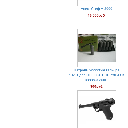
Патроны холостые калибра
10х31 для ППШ-СХ, ППС схп и т.п
коробка 20шт
800руб.
Пневматический пистолет
Gletcher Parabellum с блоубэком
25 000руб.