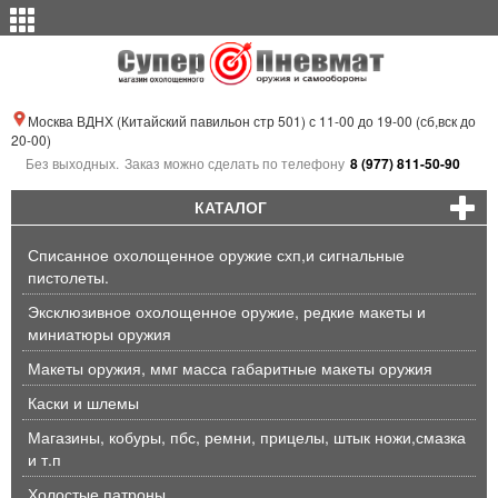
Москва ВДНХ (Китайский павильон стр 501) с 11-00 до 19-00 (сб,вск до
20-00)
Без выходных.
Заказ можно сделать по телефону
8 (977) 811-50-90
КАТАЛОГ
Списанное охолощенное оружие схп,и сигнальные
пистолеты.
Эксклюзивное охолощенное оружие, редкие макеты и
миниатюры оружия
Макеты оружия, ммг масса габаритные макеты оружия
Каски и шлемы
Магазины, кобуры, пбс, ремни, прицелы, штык ножи,смазка
и т.п
Холостые патроны