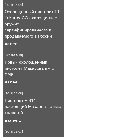
[2019-06-04]
Охолощенный пистолет ТТ
Tokarev-СО охолощенное
оружие,
сертифицированного и
продаваемого в России
далее...
[2018-11-18]
Новый охолощенный
пистолет Макарова пм от
УМК
далее...
[2018-06-08]
Пистолет Р-411 –
настоящий Макаров, только
холостой
далее...
[2018-03-07]