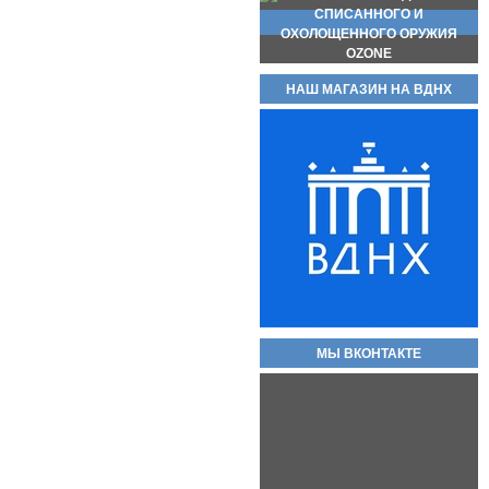
НАШ МАГАЗИН НА ВДНХ
Новинка стреляющий револьвер
Бульдог Курс С кал. 5.6/16 КСОИ
(без лицензии). Вороненые! Есть
ОПТ!! В полном комплекте!
Самовывоз доступен по трем
адресам.
55 000руб.
Баллон СО2 Quarta 12гр.
60руб.
МЫ ВКОНТАКТЕ