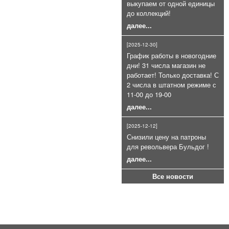
выкупаем от одной единицы
Коричневые к LOM-S и Сталкеру
до коллекций!
(100 шт)
далее...
7 000руб.
[2025-12-30]
График работы в новогодние
дни! 31 числа магазин не
работает! Только доставка! С
2 числа в штатном режиме с
11-00 до 19-00
далее...
Газовый баллончик Black OS+CS
75мл очень эффективный
[2025-12-12]
800руб.
Снизили цену на патроны
для револьвера Бульдог !
далее...
Все новости
Патроны сигнальные 4 калибра
для СПШ ракетницы (26, 5 мм.)