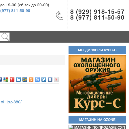
о 19-00 (сб,вск до 20-00)
8 (929) 918-15-57
 (977) 811-50-90
8 (977) 811-50-90
Холостой патрон 9Р.А (9П,А)
9Х22мм пачка 20шт
900руб.
МЫ ДИЛЛЕРЫ КУРС-С
Шарики ВВ 500шт 4.5мм
200руб.
ot_toz-886/
МАГАЗИН НА OZONE