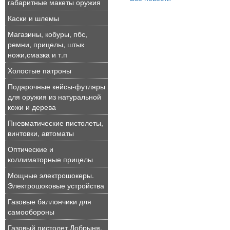
габаритные макеты оружия
Каски и шлемы
Магазины, кобуры, пбс,
ремни, прицелы, штык
ножи,смазка и т.п
Холостые патроны
Подарочные кейсы-футляры
для оружия из натуральной
кожи и дерева
Пневматические пистолеты,
винтовки, автоматы
Оптические и
коллиматорные прицелы
Мощные электрошокеры.
Электрошоковые устройства
Газовые баллончики для
самообороны
Газовый пистолет Добрыня,