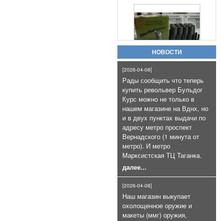
Патроны холостые калибра
10х31 для ППШ-СХ, ППС схп и т.п
коробка 20шт
800руб.
НОВОСТИ
[2026-04-08]
Рады сообщить что теперь
купить револьвер Бульдог
Курс можно не только в
нашем магазине на Вднх, но
Пневматический пистолет
и в двух пунктах выдачи по
Gletcher Parabellum с блоубэком
адресу метро проспект
25 000руб.
Вернадского (1 минута от
метро). И метро
Марксистская ТЦ Таганка.
далее...
[2026-04-08]
Наш магазин выкупает
охолощенное оружие и
макеты (ммг) оружия,
Патроны сигнальные Hilti