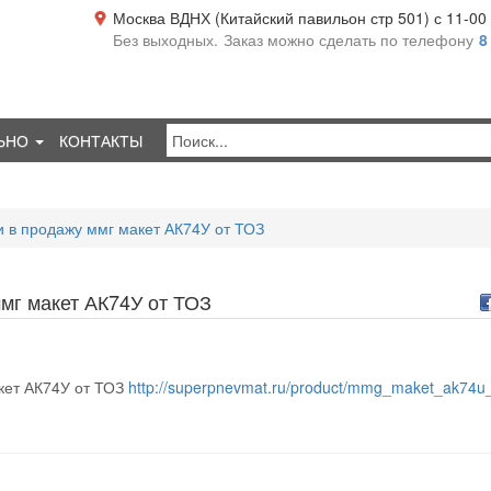
Москва ВДНХ (Китайский павильон стр 501) с 11-00 д
Без выходных.
Заказ можно сделать по телефону
8
ЬНО
КОНТАКТЫ
 в продажу ммг макет АК74У от ТОЗ
мг макет АК74У от ТОЗ
кет АК74У от ТОЗ
http://superpnevmat.ru/product/mmg_maket_ak74u_