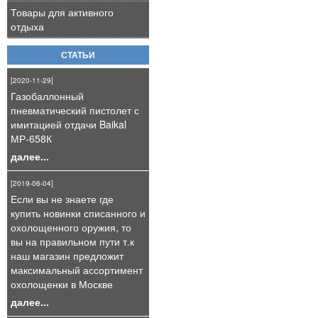
Товары для активного
отдыха
СТАТЬИ
[2020-11-29]
Газобаллонный
пневматический пистолет с
имитацией отдачи Baikal
МР-658К
далее...
[2019-06-04]
Если вы не знаете где
купить новинки списанного и
охолощенного оружия, то
вы на правильном пути т.к
наш магазин предложит
максимальный ассортимент
охолощенки в Москве
далее...