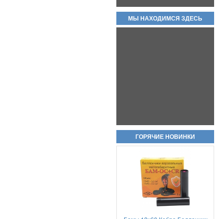
МЫ НАХОДИМСЯ ЗДЕСЬ
Магазин для пистолета макарова
(пм) складские новые без
номеров, с металлической пяткой
и подавателем.
2 000руб.
Охолощенный пистолет ПМ
ГОРЯЧИЕ НОВИНКИ
Р-411 СХП В НАЛИЧИИ
КОВАНЫЕ ВАРИАНТЫ!!
80 000руб.