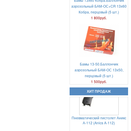
Бамы 13х60 Кобра.Баллончик
аэрозольный БАМ-ОС+CR 13x60
Кобра, перцовый (5 шт.)
Холостые патроны -свето
1 800руб.
звуковые 7,62х39 цена за пачку
20шт
950руб.
Бамы 13-50.Баллончик
аэрозольный БАМ-ОС 13x50,
перцовый (5 шт.)
Пневматический пистолет Аникс
1 500руб.
А-112 (Anics A-112)
ХИТ ПРОДАЖ