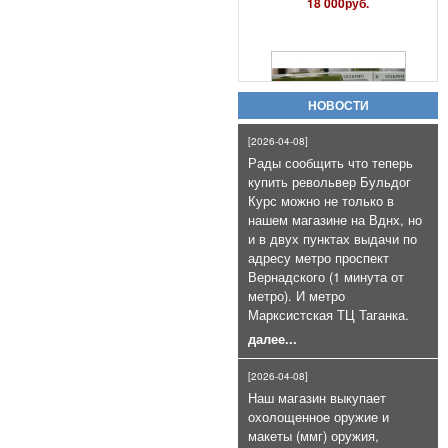
Патроны холостые калибра
10х31 для ППШ-СХ, ППС схп и т.п
коробка 20шт
800руб.
НОВОСТИ
[2026-04-08]
Рады сообщить что теперь
купить револьвер Бульдог
Курс можно не только в
нашем магазине на Вднх, но
Пневматический пистолет
и в двух пунктах выдачи по
Gletcher Parabellum с блоубэком
адресу метро проспект
25 000руб.
Вернадского (1 минута от
метро). И метро
Марксистская ТЦ Таганка.
далее...
[2026-04-08]
Наш магазин выкупает
охолощенное оружие и
макеты (ммг) оружия,
Патроны сигнальные Hilti