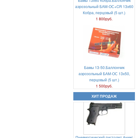
Бамы 13х60 Кобра.Баллончик
аэрозольный БАМ-ОС+CR 13x60
Кобра, перцовый (5 шт.)
Холостые патроны -свето
1 800руб.
звуковые 7,62х39 цена за пачку
20шт
950руб.
Бамы 13-50.Баллончик
аэрозольный БАМ-ОС 13x50,
перцовый (5 шт.)
Пневматический пистолет Аникс
1 500руб.
А-112 (Anics A-112)
ХИТ ПРОДАЖ