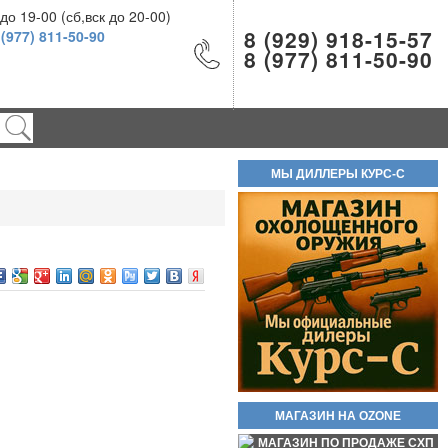
о 19-00 (сб,вск до 20-00)
8 (929) 918-15-57
 (977) 811-50-90
8 (977) 811-50-90
Холостой патрон 9Р.А (9П,А)
9Х22мм пачка 20шт
900руб.
МЫ ДИЛЛЕРЫ КУРС-С
Шарики ВВ 500шт 4.5мм
200руб.
МАГАЗИН НА OZONE