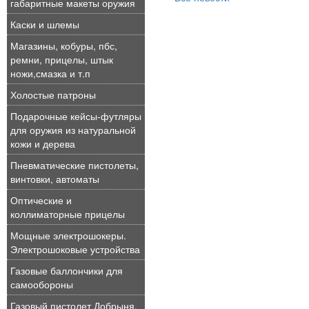
габаритные макеты оружия
Каски и шлемы
Магазины, кобуры, пбс,
ремни, прицелы, штык
ножи,смазка и т.п
Холостые патроны
Подарочные кейсы-футляры
для оружия из натуральной
кожи и дерева
Пневматические пистолеты,
винтовки, автоматы
Оптические и
коллиматорные прицелы
Мощные электрошокеры.
Электрошоковые устройства
Газовые баллончики для
самообороны
Газовый пистолет Добрыня,