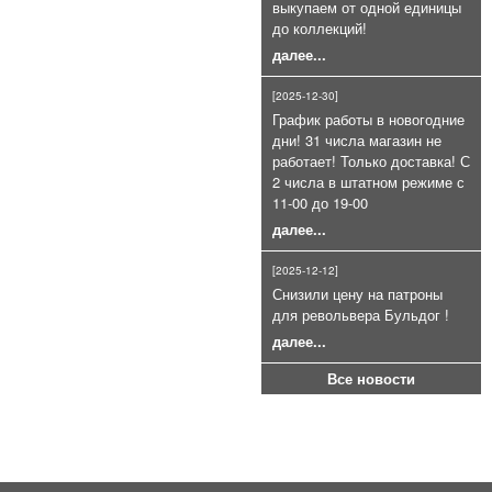
выкупаем от одной единицы
Коричневые к LOM-S и Сталкеру
до коллекций!
(100 шт)
далее...
7 000руб.
[2025-12-30]
График работы в новогодние
дни! 31 числа магазин не
работает! Только доставка! С
2 числа в штатном режиме с
11-00 до 19-00
далее...
Газовый баллончик Black OS+CS
75мл очень эффективный
[2025-12-12]
800руб.
Снизили цену на патроны
для револьвера Бульдог !
далее...
Все новости
Патроны сигнальные 4 калибра
для СПШ ракетницы (26, 5 мм.)