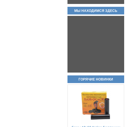
МЫ НАХОДИМСЯ ЗДЕСЬ
Магазин для пистолета макарова
(пм) складские новые без
номеров, с металлической пяткой
и подавателем.
2 000руб.
Охолощенный пистолет ПМ
ГОРЯЧИЕ НОВИНКИ
Р-411 СХП В НАЛИЧИИ
КОВАНЫЕ ВАРИАНТЫ!!
80 000руб.