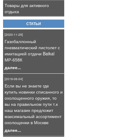
Товары для активного
отдыха
СТАТЬИ
[2020-11-29]
Газобаллонный
пневматический пистолет с
имитацией отдачи Baikal
МР-658К
далее...
[2019-06-04]
Если вы не знаете где
купить новинки списанного и
охолощенного оружия, то
вы на правильном пути т.к
наш магазин предложит
максимальный ассортимент
охолощенки в Москве
далее...