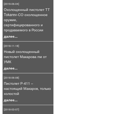
[2019-06-04]
Охолощенный пистолет ТТ
Tokarev-СО охолощенное
оружие,
сертифицированного и
продаваемого в России
далее...
[2018-11-18]
Новый охолощенный
пистолет Макарова пм от
УМК
далее...
[2018-06-08]
Пистолет Р-411 –
настоящий Макаров, только
холостой
далее...
[2018-03-07]