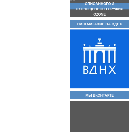
НАШ МАГАЗИН НА ВДНХ
Новинка стреляющий револьвер
Бульдог Курс С кал. 5.6/16 КСОИ
(без лицензии). Вороненые! Есть
ОПТ!! В полном комплекте!
Самовывоз доступен по трем
адресам.
55 000руб.
Баллон СО2 Quarta 12гр.
60руб.
МЫ ВКОНТАКТЕ