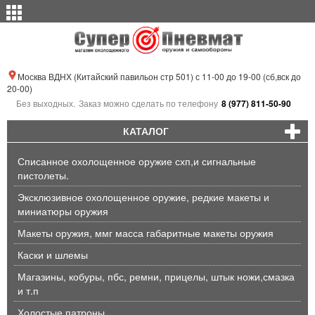
Москва ВДНХ (Китайский павильон стр 501) с 11-00 до 19-00 (сб,вск до
20-00)
Без выходных.
Заказ можно сделать по телефону
8 (977) 811-50-90
КАТАЛОГ
Списанное охолощенное оружие схп,и сигнальные
пистолеты.
Эксклюзивное охолощенное оружие, редкие макеты и
миниатюры оружия
Макеты оружия, ммг масса габаритные макеты оружия
Каски и шлемы
Магазины, кобуры, пбс, ремни, прицелы, штык ножи,смазка
и т.п
Холостые патроны