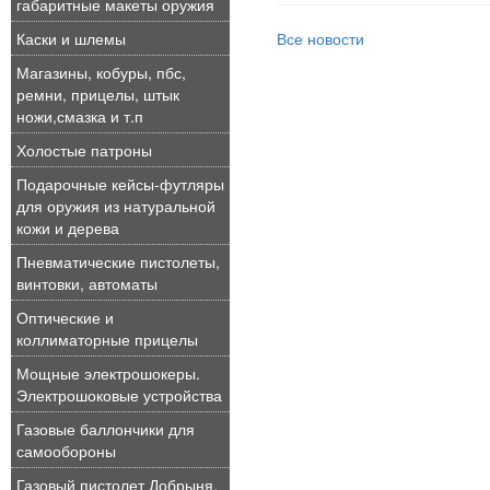
габаритные макеты оружия
Каски и шлемы
Все новости
Магазины, кобуры, пбс,
ремни, прицелы, штык
ножи,смазка и т.п
Холостые патроны
Подарочные кейсы-футляры
для оружия из натуральной
кожи и дерева
Пневматические пистолеты,
винтовки, автоматы
Оптические и
коллиматорные прицелы
Мощные электрошокеры.
Электрошоковые устройства
Газовые баллончики для
самообороны
Газовый пистолет Добрыня,