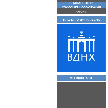
НАШ МАГАЗИН НА ВДНХ
Новинка стреляющий револьвер
Бульдог Курс С кал. 5.6/16 КСОИ
(без лицензии). Вороненые! Есть
ОПТ!! В полном комплекте!
Самовывоз доступен по трем
адресам.
55 000руб.
Баллон СО2 Quarta 12гр.
60руб.
МЫ ВКОНТАКТЕ