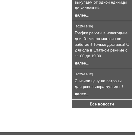
выкупаем от одной единицы
Коричневые к LOM-S и Сталкеру
до коллекций!
(100 шт)
далее...
7 000руб.
[2025-12-30]
График работы в новогодние
дни! 31 числа магазин не
работает! Только доставка! С
2 числа в штатном режиме с
11-00 до 19-00
далее...
Газовый баллончик Black OS+CS
75мл очень эффективный
[2025-12-12]
800руб.
Снизили цену на патроны
для револьвера Бульдог !
далее...
Все новости
Патроны сигнальные 4 калибра
для СПШ ракетницы (26, 5 мм.)