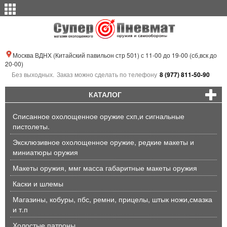
Москва ВДНХ (Китайский павильон стр 501) с 11-00 до 19-00 (сб,вск до
20-00)
Без выходных.
Заказ можно сделать по телефону
8 (977) 811-50-90
КАТАЛОГ
Списанное охолощенное оружие схп,и сигнальные
пистолеты.
Эксклюзивное охолощенное оружие, редкие макеты и
миниатюры оружия
Макеты оружия, ммг масса габаритные макеты оружия
Каски и шлемы
Магазины, кобуры, пбс, ремни, прицелы, штык ножи,смазка
и т.п
Холостые патроны