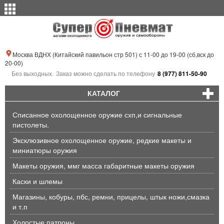
Москва ВДНХ (Китайский павильон стр 501) с 11-00 до 19-00 (сб,вск до
20-00)
Без выходных.
Заказ можно сделать по телефону
8 (977) 811-50-90
КАТАЛОГ
Списанное охолощенное оружие схп,и сигнальные
пистолеты.
Эксклюзивное охолощенное оружие, редкие макеты и
миниатюры оружия
Макеты оружия, ммг масса габаритные макеты оружия
Каски и шлемы
Магазины, кобуры, пбс, ремни, прицелы, штык ножи,смазка
и т.п
Холостые патроны