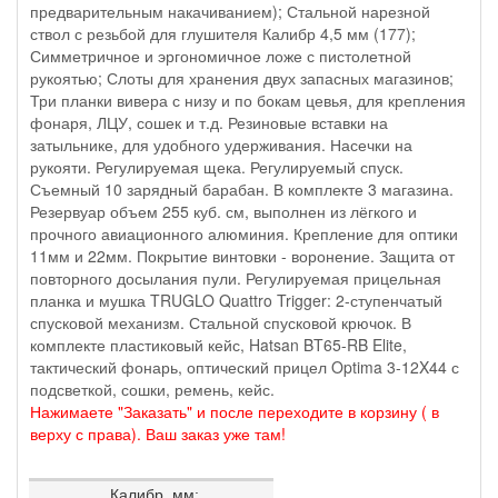
предварительным накачиванием); Стальной нарезной
ствол с резьбой для глушителя Калибр 4,5 мм (177);
Симметричное и эргономичное ложе с пистолетной
рукоятью; Слоты для хранения двух запасных магазинов;
Три планки вивера с низу и по бокам цевья, для крепления
фонаря, ЛЦУ, сошек и т.д. Резиновые вставки на
затыльнике, для удобного удерживания. Насечки на
рукояти. Регулируемая щека. Регулируемый спуск.
Съемный 10 зарядный барабан. В комплекте 3 магазина.
Резервуар объем 255 куб. см, выполнен из лёгкого и
прочного авиационного алюминия. Крепление для оптики
11мм и 22мм. Покрытие винтовки - воронение. Защита от
повторного досылания пули. Регулируемая прицельная
планка и мушка TRUGLO Quattro Trigger: 2-ступенчатый
спусковой механизм. Стальной спусковой крючок. В
комплекте пластиковый кейс, Hatsan BT65-RB Elite,
тактический фонарь, оптический прицел Optima 3-12X44 с
подсветкой, сошки, ремень, кейс.
Нажимаете "Заказать" и после переходите в корзину ( в
верху с права). Ваш заказ уже там!
Калибр, мм: