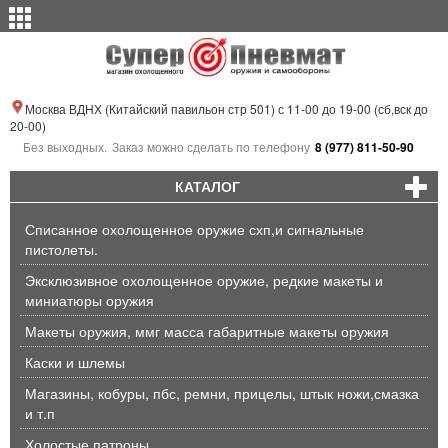
Москва ВДНХ (Китайский павильон стр 501) с 11-00 до 19-00 (сб,вск до
20-00)
Без выходных.
Заказ можно сделать по телефону
8 (977) 811-50-90
КАТАЛОГ
Списанное охолощенное оружие схп,и сигнальные
пистолеты.
Эксклюзивное охолощенное оружие, редкие макеты и
миниатюры оружия
Макеты оружия, ммг масса габаритные макеты оружия
Каски и шлемы
Магазины, кобуры, пбс, ремни, прицелы, штык ножи,смазка
и т.п
Холостые патроны