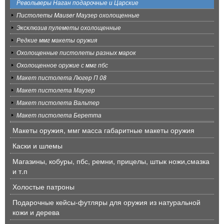
Револьверы Наган подарочные и Царские
Пистолеты Mauser Маузер охолощенные
Эксклюзив пулеметы охолощенные
Редкие ммг макеты оружия
Охолощенные пистолеты разных марок
Охолощенное оружие с ммг пбс
Макет пистолета Люгер П 08
Макет пистолета Маузер
Макет пистолета Вальтер
Макет пистолета Беретта
Макеты оружия, ммг масса габаритные макеты оружия
Каски и шлемы
Магазины, кобуры, пбс, ремни, прицелы, штык ножи,смазка
и т.п
Холостые патроны
Подарочные кейсы-футляры для оружия из натуральной
кожи и дерева