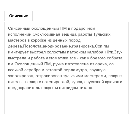
Описание
Списанный охолощенный ПМ в подарочном
исполнении.Эксклюзивная вещица работы Тульских
мастеров,в коробке из ценных пород
дерева.Позолота,анодирование,гравировка.Схп пм
имитирует выстрел холостым патроном калибра 10тк.Звук
выстрела и работа автоматики все - как у боевого собрата
пм.Охолощенный ПМ, ручка изготовлена из ореха, со
всечкой серебра и вставкой перламутра, вручную
заполирован, отгравирован тульскими мастерами, покрыт
никель - велюр с патенировкой, курок, спусковой крючок и
предохранитель покрыты нитридом титана.