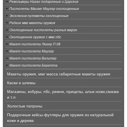
Револьверы Наган подарочные и Царские
Пистолеты Mauser Маузер охолощенные
Эксклюзив пулеметы охолощенные
Редкие ммг макеты оружия
Охолощенные пистолеты разных марок
Охолощенное оружие с ммг пбс
Макет пистолета Люгер П 08
Макет пистолета Маузер
Макет пистолета Вальтер
Макет пистолета Беретта
Макеты оружия, ммг масса габаритные макеты оружия
Каски и шлемы
Магазины, кобуры, пбс, ремни, прицелы, штык ножи,смазка
и т.п
Холостые патроны
Подарочные кейсы-футляры для оружия из натуральной
кожи и дерева