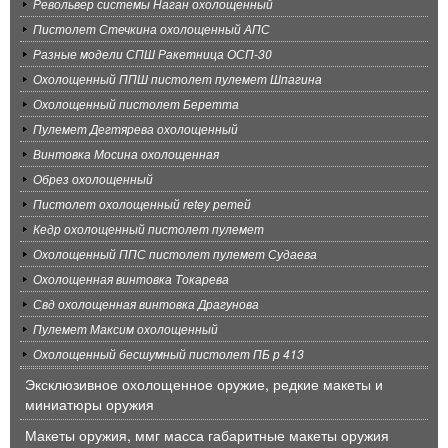
Револьвер системы Наган охолощенный
Пистолет Стечкина охолощенный АПС
Разные модели СПШ Ракетница ОСП-30
Охолощенный ППШ пистолет пулемет Шпагина
Охолощенный пистолет Беретта
Пулемет Дегтярева охолощенный
Винтовка Мосина охолощенная
Обрез охолощенный
Пистолет охолощенный retey ретей
Кедр охолощенный пистолет пулемет
Охолощенный ППС пистолет пулемет Судаева
Охолощенная винтовка Токарева
Свд охолощенная винтовка Драгунова
Пулемет Максим охолощенный
Охолощенный бесшумный пистолет ПБ р 413
Эксклюзивное охолощенное оружие, редкие макеты и
миниатюры оружия
Макеты оружия, ммг масса габаритные макеты оружия