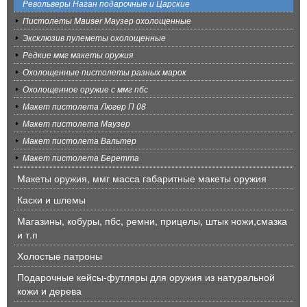
Револьверы Наган подарочные и Царские
Пистолеты Mauser Маузер охолощенные
Эксклюзив пулеметы охолощенные
Редкие ммг макеты оружия
Охолощенные пистолеты разных марок
Охолощенное оружие с ммг пбс
Макет пистолета Люгер П 08
Макет пистолета Маузер
Макет пистолета Вальтер
Макет пистолета Беретта
Макеты оружия, ммг масса габаритные макеты оружия
Каски и шлемы
Магазины, кобуры, пбс, ремни, прицелы, штык ножи,смазка
и т.п
Холостые патроны
Подарочные кейсы-футляры для оружия из натуральной
кожи и дерева