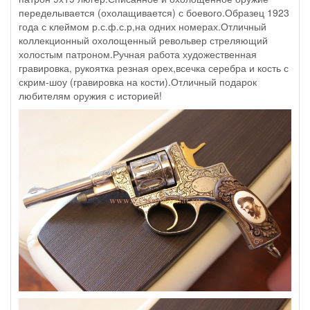
переделывается (охолащивается) с боевого.Образец 1923
года с клеймом р.с.ф.с.р,на одних номерах.Отличный
коллекционный охолощенный револьвер стреляющий
холостым патроном.Ручная работа художественная
гравировка, рукоятка резная орех,всечка серебра и кость с
скрим-шоу (гравировка на кости).Отличный подарок
любителям оружия с историей!