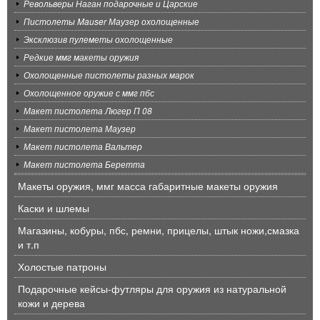
Револьверы Наган подарочные и Царские
Пистолеты Mauser Маузер охолощенные
Эксклюзив пулеметы охолощенные
Редкие ммг макеты оружия
Охолощенные пистолеты разных марок
Охолощенное оружие с ммг пбс
Макет пистолета Люгер П 08
Макет пистолета Маузер
Макет пистолета Вальтер
Макет пистолета Беретта
Макеты оружия, ммг масса габаритные макеты оружия
Каски и шлемы
Магазины, кобуры, пбс, ремни, прицелы, штык ножи,смазка
и т.п
Холостые патроны
Подарочные кейсы-футляры для оружия из натуральной
кожи и дерева