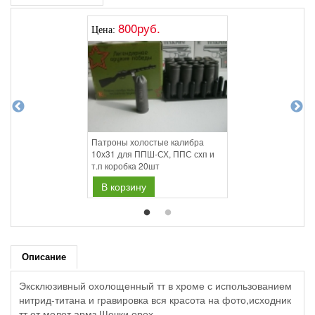
800руб.
Цена:
Патроны холостые калибра
10х31 для ППШ-СХ, ППС схп и
т.п коробка 20шт
В корзину
Описание
Эксклюзивный охолощенный тт в хроме с использованием
нитрид-титана и гравировка вся красота на фото,исходник
тт от молот армз.Щечки орех.