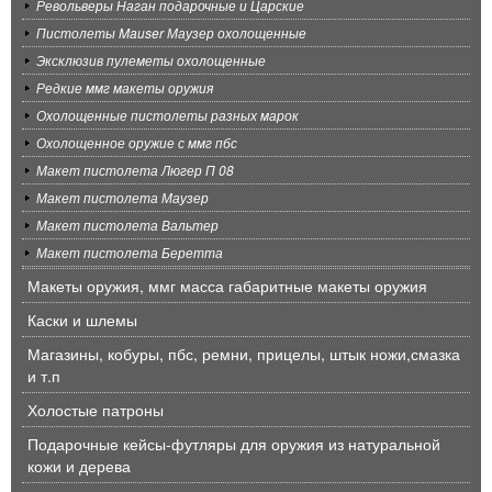
Револьверы Наган подарочные и Царские
Пистолеты Mauser Маузер охолощенные
Эксклюзив пулеметы охолощенные
Редкие ммг макеты оружия
Охолощенные пистолеты разных марок
Охолощенное оружие с ммг пбс
Макет пистолета Люгер П 08
Макет пистолета Маузер
Макет пистолета Вальтер
Макет пистолета Беретта
Макеты оружия, ммг масса габаритные макеты оружия
Каски и шлемы
Магазины, кобуры, пбс, ремни, прицелы, штык ножи,смазка
и т.п
Холостые патроны
Подарочные кейсы-футляры для оружия из натуральной
кожи и дерева