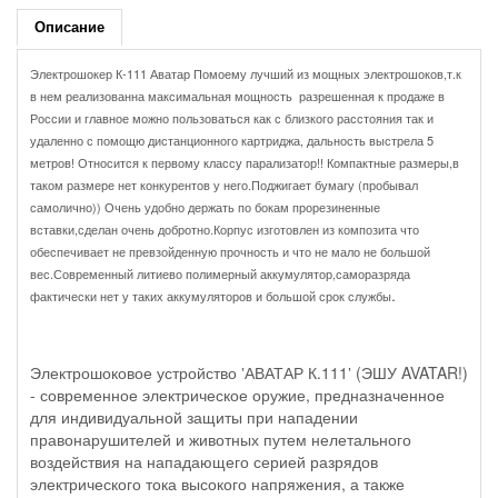
Описание
Электрошокер К-111 Аватар Помоему лучший из мощных электрошоков,т.к
в нем реализованна максимальная мощность разрешенная к продаже в
России и главное можно пользоваться как с близкого расстояния так и
удаленно с помощю дистанционного картриджа, дальность выстрела 5
метров! Относится к первому классу парализатор!! Компактные размеры,в
таком размере нет конкурентов у него.Поджигает бумагу (пробывал
самолично)) Очень удобно держать по бокам прорезиненные
вставки,сделан очень добротно.Корпус изготовлен из композита что
обеспечивает не превзойденную прочность и что не мало не большой
вес.Современный литиево полимерный аккумулятор,саморазряда
.
фактически нет у таких аккумуляторов и большой срок службы
Электрошоковое устройство ‛АВАТАР К.111‛ (ЭШУ AVATAR!)
- современное электрическое оружие, предназначенное
для индивидуальной защиты при нападении
правонарушителей и животных путем нелетального
воздействия на нападающего серией разрядов
электрического тока высокого напряжения, а также