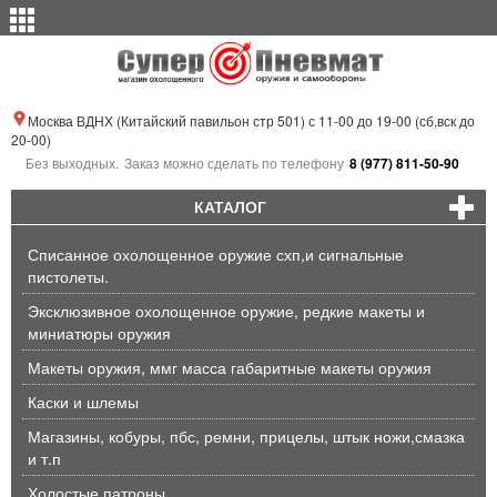
Москва ВДНХ (Китайский павильон стр 501) с 11-00 до 19-00 (сб,вск до
20-00)
Без выходных.
Заказ можно сделать по телефону
8 (977) 811-50-90
КАТАЛОГ
Списанное охолощенное оружие схп,и сигнальные
пистолеты.
Эксклюзивное охолощенное оружие, редкие макеты и
миниатюры оружия
Макеты оружия, ммг масса габаритные макеты оружия
Каски и шлемы
Магазины, кобуры, пбс, ремни, прицелы, штык ножи,смазка
и т.п
Холостые патроны