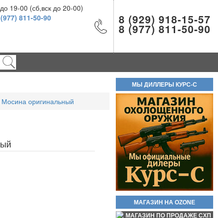
Шарики ВВ 500шт 4.5мм
о 19-00 (сб,вск до 20-00)
8 (929) 918-15-57
200руб.
 (977) 811-50-90
8 (977) 811-50-90
МЫ ДИЛЛЕРЫ КУРС-С
и Мосина оригинальный
Новинка стреляющий револьвер
Бульдог Курс С кал. 5.6/16 КСОИ
(без лицензии). Вороненые! Есть
ОПТ!! В полном комплекте!
ный
Самовывоз доступен по трем
адресам.
55 000руб.
Баллон СО2 Quarta 12гр.
МАГАЗИН НА OZONE
60руб.