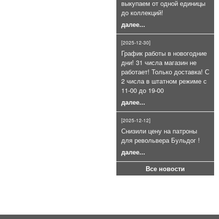
выкупаем от одной единицы
до коллекций!
далее...
[2025-12-30]
График работы в новогодние
Патроны сигнальные 4 калибра
дни! 31 числа магазин не
для СПШ ракетницы (26, 5 мм.)
работает! Только доставка! С
400руб.
2 числа в штатном режиме с
11-00 до 19-00
далее...
[2025-12-12]
Снизили цену на патроны
для револьвера Бульдог !
далее...
Холостой патрон 9Р.А (9П,А)
Все новости
9Х22мм пачка 20шт
900руб.