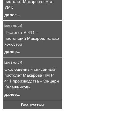
пистолет Макарова пм от
УМК
далее...
[2018-06-08]
Пистолет Р-411 –
настоящий Макаров, только
холостой
далее...
[2018-03-07]
Охолощенный списанный
пистолет Макарова ПМ Р
411 производства «Концерн
Калашников»
далее...
Все статьи