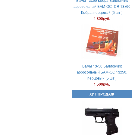
Бамы 13х60 Кобра.Баллончик
аэрозольный БАМ-ОС+CR 13x60
Кобра, перцовый (5 шт.)
1 800руб.
Аэрозольный газовый пистолет
Удар-М2
6 000руб.
Бамы 13-50.Баллончик
аэрозольный БАМ-ОС 13x50,
перцовый (5 шт.)
1 500руб.
ХИТ ПРОДАЖ
Аникс Скиф А-3000
18 000руб.