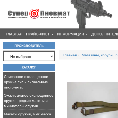
ГЛАВНАЯ
ПРАЙС-ЛИСТ
ИНФОРМАЦИЯ
ДОПОЛНИТЕЛ
ПРОИЗВОДИТЕЛЬ
Главная
Магазины, кобуры, п
КАТАЛОГ
Списанное охолощенное
оружие схп,и сигнальные
пистолеты.
Эксклюзивное охолощенное
оружие, редкие макеты и
миниатюры оружия
Макеты оружия, ммг масса