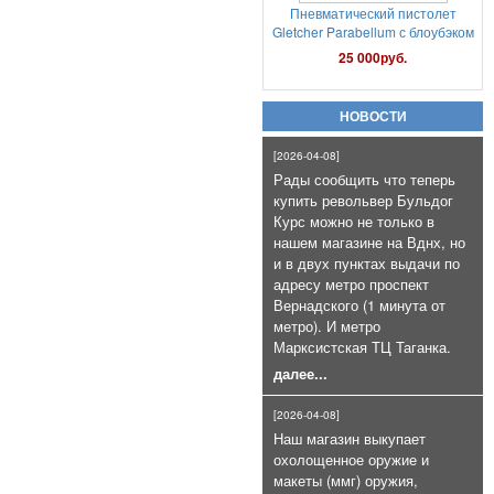
НОВОСТИ
Патроны сигнальные Hilti
[2026-04-08]
Коричневые к LOM-S и Сталкеру
Рады сообщить что теперь
(100 шт)
купить револьвер Бульдог
7 000руб.
Курс можно не только в
нашем магазине на Вднх, но
и в двух пунктах выдачи по
адресу метро проспект
Вернадского (1 минута от
метро). И метро
Марксистская ТЦ Таганка.
далее...
Газовый баллончик Black OS+CS
75мл очень эффективный
[2026-04-08]
800руб.
Наш магазин выкупает
охолощенное оружие и
макеты (ммг) оружия,