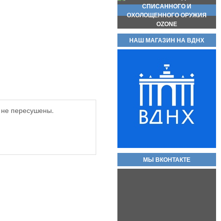
НАШ МАГАЗИН НА ВДНХ
Магазин для пистолета макарова
 не пересушены.
(пм) складские новые без
номеров, с металлической пяткой
и подавателем.
2 000руб.
МЫ ВКОНТАКТЕ
Охолощенный пистолет ПМ
Р-411 СХП В НАЛИЧИИ