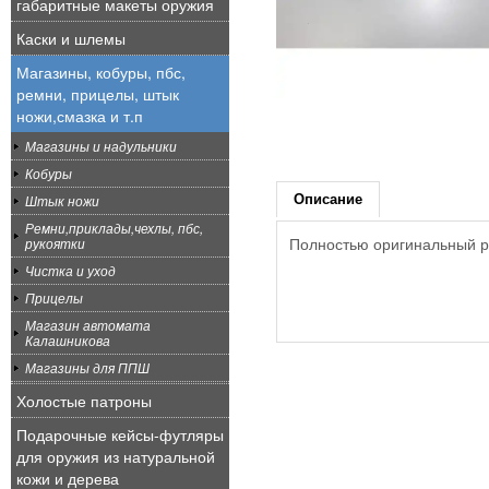
габаритные макеты оружия
Каски и шлемы
Магазины, кобуры, пбс,
ремни, прицелы, штык
ножи,смазка и т.п
Магазины и надульники
Кобуры
Описание
Штык ножи
Ремни,приклады,чехлы, пбс,
Полностью оригинальный р
рукоятки
Чистка и уход
Прицелы
Магазин автомата
Калашникова
Магазины для ППШ
Холостые патроны
Подарочные кейсы-футляры
для оружия из натуральной
кожи и дерева