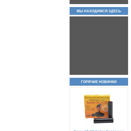
КОВАНЫЕ ВАРИАНТЫ!!
80 000руб.
МЫ НАХОДИМСЯ ЗДЕСЬ
Холостые патроны -свето
звуковые 7,62х39 цена за пачку
20шт
950руб.
ГОРЯЧИЕ НОВИНКИ
Пневматический пистолет Аникс
А-112 (Anics A-112)