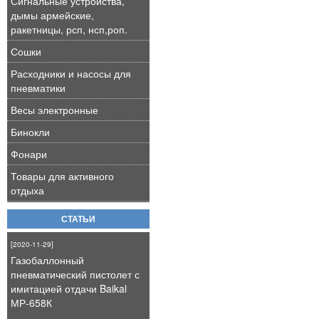
Сигнальные устройства,
дымы армейские,
ракетницы, рсп, нсп,роп.
Сошки
Расходники и насосы для
пневматики
Весы электронные
Бинокли
Фонари
Товары для активного
отдыха
СТАТЬИ
[2020-11-29]
Газобаллонный
пневматический пистолет с
имитацией отдачи Baikal
МР-658К