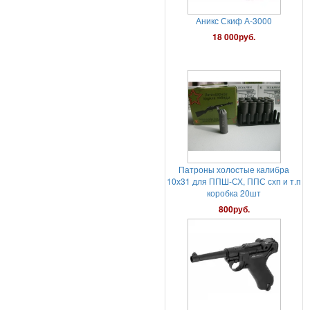
Патроны холостые калибра
10х31 для ППШ-СХ, ППС схп и т.п
коробка 20шт
800руб.
Пневматический пистолет
Gletcher Parabellum с блоубэком
25 000руб.