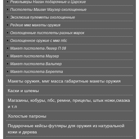
Револьверы Наган подарочные и Царские
Пистолеты Mauser Маузер охолощенные
Эксклюзив пулеметы охолощенные
Редкие ммг макеты оружия
Охолощенные пистолеты разных марок
Охолощенное оружие с ммг пбс
Макет пистолета Люгер П 08
Макет пистолета Маузер
Макет пистолета Вальтер
Макет пистолета Беретта
Макеты оружия, ммг масса габаритные макеты оружия
Каски и шлемы
Магазины, кобуры, пбс, ремни, прицелы, штык ножи,смазка
и т.п
Холостые патроны
Подарочные кейсы-футляры для оружия из натуральной
кожи и дерева