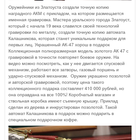
Оружейники из Златоуста создали точную копию
наградного АКМ с прикладом, на котором размещается
именная гравировка. Мастера уральского города Златоуст,
который с начала 19 века славился своей технологий
гравировки по металлу, создали точную копию автомата
Калашникова, которая станет уникальным подарком для
первых лиц. Украшенный АК-47 хорош в подарок
Коллекционная полноразмерная модель золотого АК 47 с
гравировкой в точности повторяет боевое оружие. На
видео можно посмотреть, как у нее двигается спусковой
механизм, работают все затворы, газовый поршень и
ударно-спусковой механизм. Оружие украшено позолотой
и авторской гравировкой, поэтому цена такого
коллекционного подарка составляет 410 000 рублей, но
она оправдана на все 100%! Коробчатый магазин и
ствольная коробка имеют съемную крышку. Приклад
сделан из дерева и инкрустирован позолотой. Такой
автомат Калашникова в подарок можно подарить в
специальном подарочном кофре.