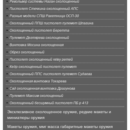
Револьвер системы Наган охолощенный
Пистолет Стечкина охолощенный АПС
Разные модели СПШ Ракетница ОСП-30
Охолощенный ППШ пистолет пулемет Шпагина
Охолощенный пистолет Беретта
Пулемет Дегтярева охолощенный
Винтовка Мосина охолощенная
Обрез охолощенный
Пистолет охолощенный retey ретей
Кедр охолощенный пистолет пулемет
Охолощенный ППС пистолет пулемет Судаева
Охолощенная винтовка Токарева
Свд охолощенная винтовка Драгунова
Пулемет Максим охолощенный
Охолощенный бесшумный пистолет ПБ р 413
Эксклюзивное охолощенное оружие, редкие макеты и
миниатюры оружия
Макеты оружия, ммг масса габаритные макеты оружия