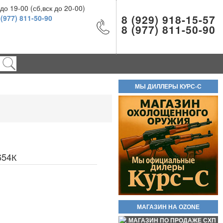
о 19-00 (сб,вск до 20-00)
8 (929) 918-15-57
 (977) 811-50-90
8 (977) 811-50-90
Новинка стреляющий револьвер
МЫ ДИЛЛЕРЫ КУРС-С
Бульдог Курс С кал. 5.6/16 КСОИ
(без лицензии). Вороненые! Есть
ОПТ!! В полном комплекте!
Самовывоз доступен по трем
адресам.
55 000руб.
654К
Баллон СО2 Quarta 12гр.
60руб.
МАГАЗИН НА OZONE