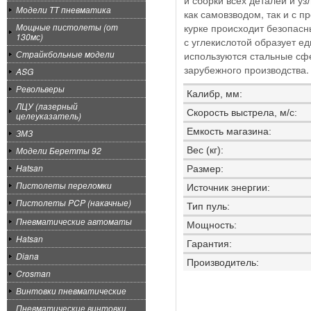
и сборки всех деталей и у
Модели ТТ пневматика
как самовзводом, так и с 
Мощные пистолеты (от
курке происходит безопасн
130мс)
с углекислотой образует ед
Страйкбольные модели
используются стальные сф
зарубежного производства.
ASG
Револьверы
Калибр, мм:
ЛЦУ (лазерный
Скорость выстрела, м/с:
целеуказатель)
Емкость магазина:
ЗМЗ
Модели Беретты 92
Вес (кг):
Hatsan
Размер:
Пистолеты переломки
Источник энергии:
Пистолеты PCP (накачные)
Тип пуль:
Пневматические автоматы
Мощность:
Hatsan
Гарантия:
Diana
Производитель:
Crosman
Винтовки пневматические
Пневматические винтовки