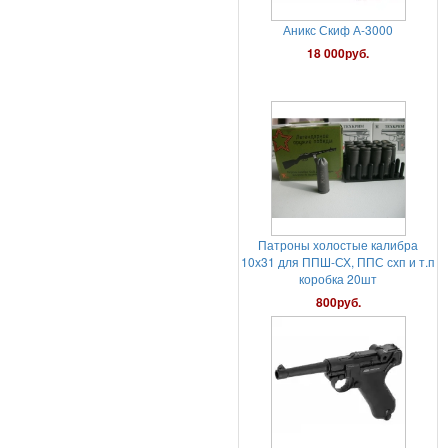
Патроны холостые калибра
10х31 для ППШ-СХ, ППС схп и т.п
коробка 20шт
800руб.
Пневматический пистолет
Gletcher Parabellum с блоубэком
25 000руб.