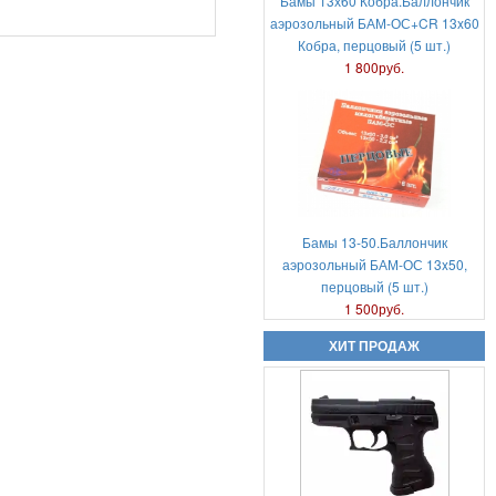
Бамы 13х60 Кобра.Баллончик
аэрозольный БАМ-ОС+CR 13x60
Кобра, перцовый (5 шт.)
1 800руб.
Аэрозольный газовый пистолет
Удар-М2
6 000руб.
Бамы 13-50.Баллончик
аэрозольный БАМ-ОС 13x50,
перцовый (5 шт.)
1 500руб.
ХИТ ПРОДАЖ
Аникс Скиф А-3000
18 000руб.