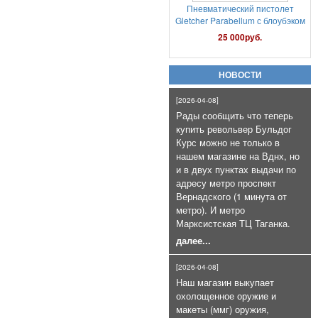
Патроны сигнальные Hilti
Коричневые к LOM-S и Сталкеру
НОВОСТИ
(100 шт)
7 000руб.
[2026-04-08]
Рады сообщить что теперь
купить револьвер Бульдог
Курс можно не только в
нашем магазине на Вднх, но
и в двух пунктах выдачи по
адресу метро проспект
Вернадского (1 минута от
метро). И метро
Газовый баллончик Black OS+CS
Марксистская ТЦ Таганка.
75мл очень эффективный
далее...
800руб.
[2026-04-08]
Наш магазин выкупает
охолощенное оружие и
макеты (ммг) оружия,