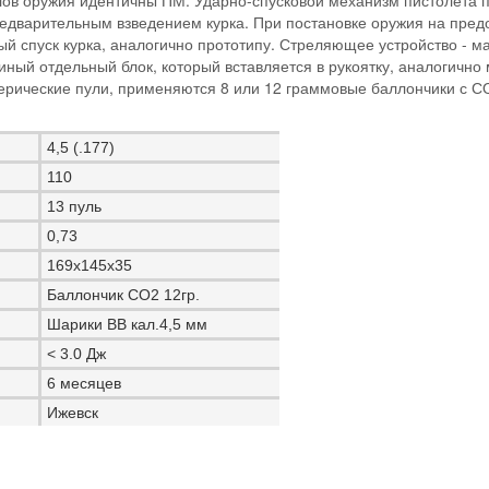
злов оружия идентичны ПМ. Ударно-спусковой механизм пистолета п
предварительным взведением курка. При постановке оружия на пре
ый спуск курка, аналогично прототипу. Стреляющее устройство - ма
иный отдельный блок, который вставляется в рукоятку, аналогично
ерические пули, применяются 8 или 12 граммовые баллончики с СО
4,5 (.177)
110
13 пуль
0,73
169х145х35
Баллончик СО2 12гр.
Шарики BB кал.4,5 мм
< 3.0 Дж
6 месяцев
Ижевск