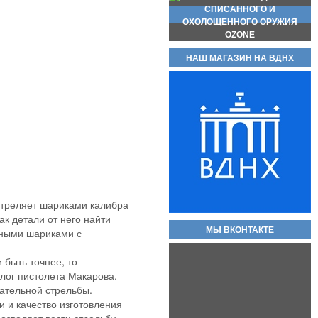
НАШ МАГАЗИН НА ВДНХ
Магазин для пистолета макарова
(пм) складские новые без
номеров, с металлической пяткой
и подавателем.
2 000руб.
стреляет шариками калибра
ак детали от него найти
МЫ ВКОНТАКТЕ
ьными шариками с
 быть точнее, то
Охолощенный пистолет ПМ
лог пистолета Макарова.
Р-411 СХП В НАЛИЧИИ
КОВАНЫЕ ВАРИАНТЫ!!
ательной стрельбы.
 и качество изготовления
80 000руб.