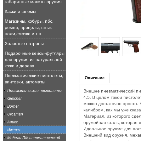
габаритные макеты оружия
Каски и шлемы
Магазины, кобуры, пбс,
ремни, прицелы, штык
ножи,смазка и т.п
Холостые патроны
Подарочные кейсы-футляры
для оружия из натуральной
кожи и дерева
Пневматические пистолеты,
Описание
винтовки, автоматы
Пневматические пистолеты
Внешне пневматический пис
4.5. В целом такой пистоле
Gletcher
можно достаточно просто. 
Borner
калибром, как мы уже сказа
Crosman
Материал, из которого сдел
Аникс
оружейная сталь, которая 
Идеальное оружие для пол
Ижевск
Внешний вид оружия, механ
Модели ПМ пневматический