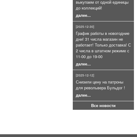
выкупаем от одной единицы
до коллекций!
далее...
Патроны сигнальные 4 калибра
для СПШ ракетницы (26, 5 мм.)
[2025-12-30]
400руб.
График работы в новогодние
дни! 31 числа магазин не
работает! Только доставка! С
2 числа в штатном режиме с
11-00 до 19-00
далее...
[2025-12-12]
Снизили цену на патроны
Холостой патрон 9Р.А (9П,А)
для револьвера Бульдог !
9Х22мм пачка 20шт
далее...
900руб.
Все новости