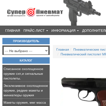
ГЛАВНАЯ
ПРАЙС-ЛИСТ
ИНФОРМАЦИЯ
ДОПОЛНИТЕЛ
ПРОИЗВОДИТЕЛЬ
Главная
Пневматические пист
Пневматический пистолет М
КАТАЛОГ
Списанное охолощенное
оружие схп,и сигнальные
пистолеты.
Эксклюзивное охолощенное
оружие, редкие макеты и
миниатюры оружия
Макеты оружия, ммг масса