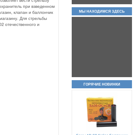
озволяет вести стрельбу
дохранитель при взведенном
газин, клапан и баллончик
МЫ НАХОДИМСЯ ЗДЕСЬ
 магазину. Для стрельбы
2 отечественного и
Холостые патроны -свето
звуковые 7,62х39 цена за пачку
20шт
950руб.
ГОРЯЧИЕ НОВИНКИ
Пневматический пистолет Аникс
А-112 (Anics A-112)