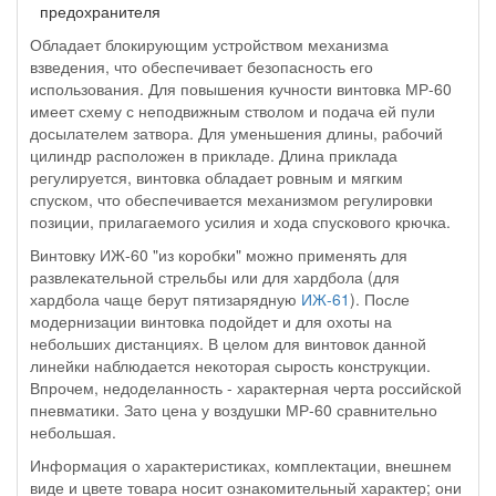
предохранителя
Обладает блокирующим устройством механизма
взведения, что обеспечивает безопасность его
использования. Для повышения кучности
винтовка МР-60
имеет схему с неподвижным стволом и подача ей пули
досылателем затвора. Для уменьшения длины, рабочий
цилиндр расположен в прикладе. Длина приклада
регулируется, винтовка обладает ровным и мягким
спуском, что обеспечивается механизмом регулировки
позиции, прилагаемого усилия и хода спускового крючка.
Винтовку ИЖ-60
"из коробки" можно применять для
развлекательной стрельбы или для хардбола (для
хардбола чаще берут пятизарядную
ИЖ-61
). После
модернизации винтовка подойдет и для охоты на
небольших дистанциях. В целом для винтовок данной
линейки наблюдается некоторая сырость конструкции.
Впрочем, недоделанность - характерная черта российской
пневматики. Зато цена у воздушки
МР-60
сравнительно
небольшая.
Информация о характеристиках, комплектации, внешнем
виде и цвете товара
носит ознакомительный характер
; они