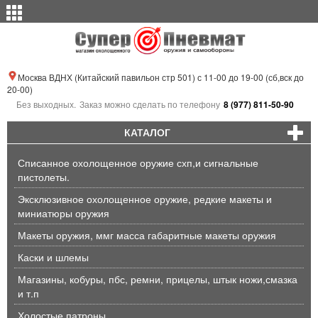
Москва ВДНХ (Китайский павильон стр 501) с 11-00 до 19-00 (сб,вск до
20-00)
Без выходных.
Заказ можно сделать по телефону
8 (977) 811-50-90
КАТАЛОГ
Списанное охолощенное оружие схп,и сигнальные
пистолеты.
Эксклюзивное охолощенное оружие, редкие макеты и
миниатюры оружия
Макеты оружия, ммг масса габаритные макеты оружия
Каски и шлемы
Магазины, кобуры, пбс, ремни, прицелы, штык ножи,смазка
и т.п
Холостые патроны