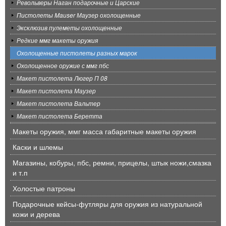
Револьверы Наган подарочные и Царские
Пистолеты Mauser Маузер охолощенные
Эксклюзив пулеметы охолощенные
Редкие ммг макеты оружия
Охолощенные пистолеты разных марок
Охолощенное оружие с ммг пбс
Макет пистолета Люгер П 08
Макет пистолета Маузер
Макет пистолета Вальтер
Макет пистолета Беретта
Макеты оружия, ммг масса габаритные макеты оружия
Каски и шлемы
Магазины, кобуры, пбс, ремни, прицелы, штык ножи,смазка
и т.п
Холостые патроны
Подарочные кейсы-футляры для оружия из натуральной
кожи и дерева