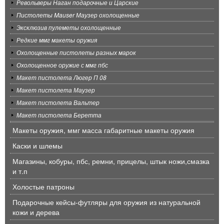
Револьверы Наган подарочные и Царские
Пистолеты Mauser Маузер охолощенные
Эксклюзив пулеметы охолощенные
Редкие ммг макеты оружия
Охолощенные пистолеты разных марок
Охолощенное оружие с ммг пбс
Макет пистолета Люгер П 08
Макет пистолета Маузер
Макет пистолета Вальтер
Макет пистолета Беретта
Макеты оружия, ммг масса габаритные макеты оружия
Каски и шлемы
Магазины, кобуры, пбс, ремни, прицелы, штык ножи,смазка
и т.п
Холостые патроны
Подарочные кейсы-футляры для оружия из натуральной
кожи и дерева