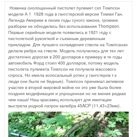
Новинка охолощенный пистолет пулемет схп Томпсон
модели А 1 1928 года в гангстерской версии Томми Ган.
Легенда Америки в лихие годы сухого закона, громкие
разборки не обходились без использования Тhompson.
Первые серийные модели появились в 1921 году с
пистолетной рукояткой и съемным деревянным
прикладом. Для лучшего охлаждения ствола на Томпсанах
делали ребра на стволе. Модель получилась для тех лет
достаточно дорогая в 200 долларов к примеру в те годы
автомобиль Форд стоил 400 долларов, потому модель
пистолета пулемета Томпсон не получила массового
спроса. Но имела колосальный успех у гангстеров т.к
люди они были не бедные). Томпсон принимал активное
участие в второй мировой войне но это уже была более
поздняя модификация и упрощенная но не мение редкая
чем наша! Наш красавец использует для имитации
выстрела родной патрон калибра 45ACP (11,43×23мм).