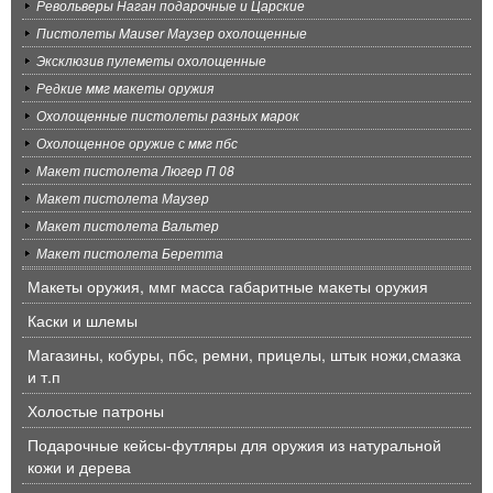
Револьверы Наган подарочные и Царские
Пистолеты Mauser Маузер охолощенные
Эксклюзив пулеметы охолощенные
Редкие ммг макеты оружия
Охолощенные пистолеты разных марок
Охолощенное оружие с ммг пбс
Макет пистолета Люгер П 08
Макет пистолета Маузер
Макет пистолета Вальтер
Макет пистолета Беретта
Макеты оружия, ммг масса габаритные макеты оружия
Каски и шлемы
Магазины, кобуры, пбс, ремни, прицелы, штык ножи,смазка
и т.п
Холостые патроны
Подарочные кейсы-футляры для оружия из натуральной
кожи и дерева