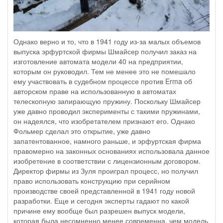
Однако верно и то, что в 1941 году из-за малых объемов
выпуска эрфуртской фирмы Шмайсер получил заказ на
изготовление автомата модели 40 на предприятии,
которым он руководил. Тем не менее это не помешало
ему участвовать в судебном процессе против Erma об
авторском праве на использованную в автоматах
телескопную запирающую пружину. Поскольку Шмайсер
уже давно проводил эксперименты с такими пружинами,
он надеялся, что изобретателем признают его. Однако
Фольмер сделал это открытие, уже давно
запатентованное, намного раньше, и эрфуртская фирма
правомерно на законных основаниях использовала данное
изобретение в соответствии с лицензионным договором.
Директор фирмы из Зуля проиграл процесс, но получил
право использовать конструкцию при серийном
производстве своей представленной в 1941 году новой
разработки. Еще и сегодня эксперты гадают по какой
причине ему вообще был разрешен выпуск модели,
которая была несомненно менее современна, чем модель