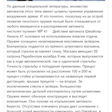
По данным специальной литературы, множество
автоматов этого типа имеют штампы приемки управления
вооружения армии. И это понятно, поскольку из-за острой
нехватки пехотного оружия нельзя было отказываться от
любого имевшегося в распоряжении автомата.
пистолет-пулемет MP 41 Действие автомата Шмайсер-
Хенель 41 основано на использовании энергии отдачи.
Оружие оснащено незапираемым массивным затвором.
Боеприпасы подаются из прямого штангового магазина,
который стрелок вставляет снизу. Магазин вмещает 32
патрона Парабеллум калибра 9 мм, которые выпускаются
как в ходе автоматической, так и одиночной стрельбы.
Точность стрельбы и попадания приемлемы. Прицел
может быть установлен на расстояние 100 и 200 м:
прицел-стойка устанавливается на названную первой
дистанцию, крышка прицела — на вторую. За
исключением ствола и затвора, большинство
металлических деталей изготовлялось путем штамповки.
Оружие имеет обычную конструкцию и выглядит
компактным. Оно похоже на итальянские автоматы
Беретта. Отсутствие плечевого упора дает основание с
большой долей вероятности утверждать, что Шмайсер, в