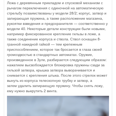
Ложа с деревянным прикладом и спусковой механизм с
рычагом переключения с одиночной на автоматическую
стрельбу позаимствованы у модели 28/2; корпус, затвор и
запирающая пружина, а также расположение магазина,
рукоятки взведения и предохранителя — соответственно у
модели 40. Некоторые детали конструкции были новыми,
например фиксированное крепление гильзы в ложе, а
также соединение корпуса и ствола. Ствол оснащен 8-
гранной накидной гайкой — тем крепежным
приспособлением, которое так бросается в глаза своей
громоздкостью в стандартных автоматах. Оружие,
произведенное в Зуле, разбирается следующим образом:
нажатием высвобождается блокировка пружины сзади за
гильзой затвора, крышка затвора выворачивается и
снимается с крепления штыка. После этого стрелок может
вынуть из корпуса телескопную трубку и затвор, а
затем удалить запирающую пружину. Чтобы снять ложу,
ему нужно выкрутить 2 винта.