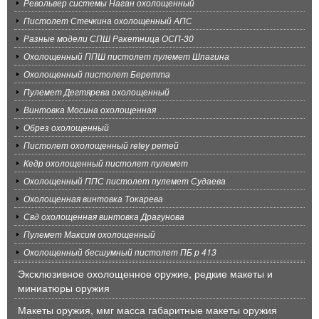
Револьвер системы Наган охолощенный
Пистолет Стечкина охолощенный АПС
Разные модели СПШ Ракетница ОСП-30
Охолощенный ППШ пистолет пулемет Шпагина
Охолощенный пистолет Беретта
Пулемет Дегтярева охолощенный
Винтовка Мосина охолощенная
Обрез охолощенный
Пистолет охолощенный retey ретей
Кедр охолощенный пистолет пулемет
Охолощенный ППС пистолет пулемет Судаева
Охолощенная винтовка Токарева
Свд охолощенная винтовка Драгунова
Пулемет Максим охолощенный
Охолощенный бесшумный пистолет ПБ р 413
Эксклюзивное охолощенное оружие, редкие макеты и
миниатюры оружия
Макеты оружия, ммг масса габаритные макеты оружия