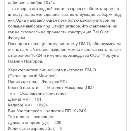
действия калибра 10x24
- в затвор, в его задней части, вварены с обеих сторон по
штифту, на рамке сделаны соответствующие выборки под
них.Одна направляющая полностью целая у второй не
большая выборка под штифт затвора.Что фактически ни
как не сказалось на прочности конструкции ПМ О от
Фортуны
Паспорт к охолощенному пистолету ПМ-О, обнаруживаем
очень важный нюанс, изделие можно использовать только
с патроном 10x24 и именно производства ООО "Фортуна"
Нижний Новгород.
Характеристики сигнального пистолета ПМ-О
(Охолощенный Макаров)
Производитель Фортуна(РФ)
Боевой прототип Пистолет Макарова (ПМ)
Тип Охолощенный пистолет
Длина( мм) 161
Калибр( мм) 10х24
Вид боеприпасов холостой ПП 10х24Х
Тип ствола охолощен
Дульная энергия (Дж) 500
Количество зарядов (шт) 8