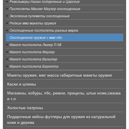
Револьверы Наган подарочные и Царские
Пистолеты Mauser Маузер охолощенные
Эксклюзив пулеметы охолощенные
Редкие ммг макеты оружия
Охолощенные пистолеты разных марок
Охолощенное оружие с ммг пбс
Макет пистолета Люгер П 08
Макет пистолета Маузер
Макет пистолета Вальтер
Макет пистолета Беретта
Макеты оружия, ммг масса габаритные макеты оружия
Каски и шлемы
Магазины, кобуры, пбс, ремни, прицелы, штык ножи,смазка
и т.п
Холостые патроны
Подарочные кейсы-футляры для оружия из натуральной
кожи и дерева