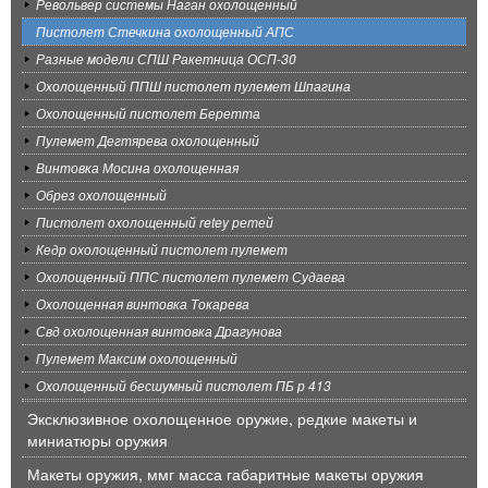
Револьвер системы Наган охолощенный
Пистолет Стечкина охолощенный АПС
Разные модели СПШ Ракетница ОСП-30
Охолощенный ППШ пистолет пулемет Шпагина
Охолощенный пистолет Беретта
Пулемет Дегтярева охолощенный
Винтовка Мосина охолощенная
Обрез охолощенный
Пистолет охолощенный retey ретей
Кедр охолощенный пистолет пулемет
Охолощенный ППС пистолет пулемет Судаева
Охолощенная винтовка Токарева
Свд охолощенная винтовка Драгунова
Пулемет Максим охолощенный
Охолощенный бесшумный пистолет ПБ р 413
Эксклюзивное охолощенное оружие, редкие макеты и
миниатюры оружия
Макеты оружия, ммг масса габаритные макеты оружия