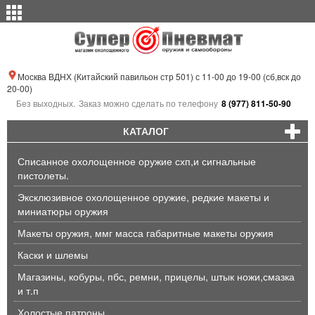
Москва ВДНХ (Китайский павильон стр 501) с 11-00 до 19-00 (сб,вск до
20-00)
Без выходных.
Заказ можно сделать по телефону
8 (977) 811-50-90
КАТАЛОГ
Списанное охолощенное оружие схп,и сигнальные
пистолеты.
Эксклюзивное охолощенное оружие, редкие макеты и
миниатюры оружия
Макеты оружия, ммг масса габаритные макеты оружия
Каски и шлемы
Магазины, кобуры, пбс, ремни, прицелы, штык ножи,смазка
и т.п
Холостые патроны