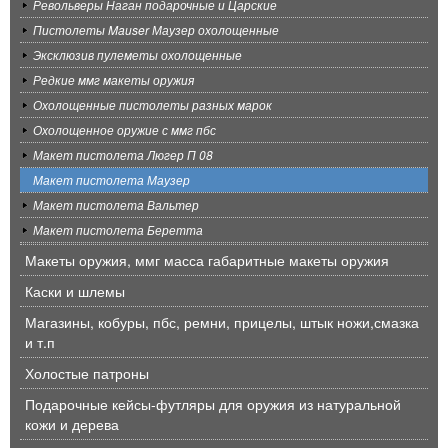
Револьверы Наган подарочные и Царские
Пистолеты Mauser Маузер охолощенные
Эксклюзив пулеметы охолощенные
Редкие ммг макеты оружия
Охолощенные пистолеты разных марок
Охолощенное оружие с ммг пбс
Макет пистолета Люгер П 08
Макет пистолета Маузер
Макет пистолета Вальтер
Макет пистолета Беретта
Макеты оружия, ммг масса габаритные макеты оружия
Каски и шлемы
Магазины, кобуры, пбс, ремни, прицелы, штык ножи,смазка
и т.п
Холостые патроны
Подарочные кейсы-футляры для оружия из натуральной
кожи и дерева