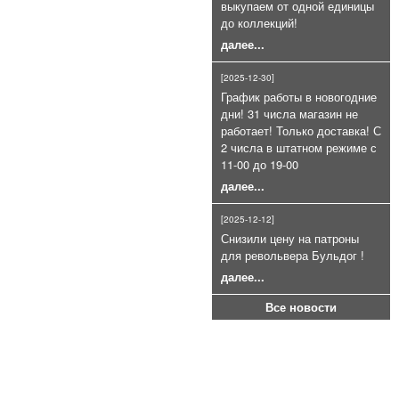
выкупаем от одной единицы
для СПШ ракетницы (26, 5 мм.)
до коллекций!
400руб.
далее...
[2025-12-30]
График работы в новогодние
дни! 31 числа магазин не
работает! Только доставка! С
2 числа в штатном режиме с
11-00 до 19-00
далее...
Холостой патрон 9Р.А (9П,А)
9Х22мм пачка 20шт
[2025-12-12]
900руб.
Снизили цену на патроны
для револьвера Бульдог !
далее...
Все новости
Шарики ВВ 500шт 4.5мм
200руб.