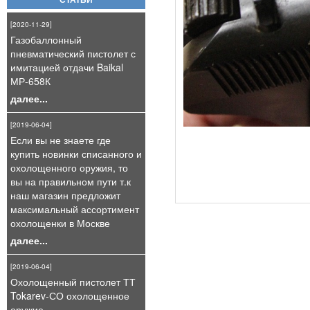
СТАТЬИ
[2020-11-29]
Газобаллонный
пневматический пистолет с
имитацией отдачи Baikal
МР-658К
далее...
[2019-06-04]
Если вы не знаете где
купить новинки списанного и
охолощенного оружия, то
вы на правильном пути т.к
наш магазин предложит
максимальный ассортимент
охолощенки в Москве
далее...
[2019-06-04]
Охолощенный пистолет ТТ
Tokarev-СО охолощенное
оружие,