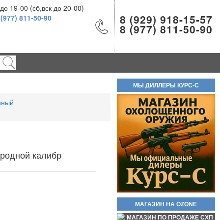
о 19-00 (сб,вск до 20-00)
8 (929) 918-15-57
 (977) 811-50-90
8 (977) 811-50-90
Новинка стреляющий револьвер
Бульдог Курс С кал. 5.6/16 КСОИ
(без лицензии). Вороненые! Есть
ОПТ!! В полном комплекте!
Самовывоз доступен по трем
МЫ ДИЛЛЕРЫ КУРС-С
адресам.
нный
55 000руб.
Баллон СО2 Quarta 12гр.
60руб.
родной калибр
МАГАЗИН НА OZONE