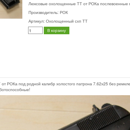
Люксовые охолощенные ТТ от РОКа послевоенные 
Производитель:
РОК
Артикул:
Охолощенный схп ТТ
В корзину
от РОКа под родной калибр холостого патрона 7.62х25 без ремкле
ботоспособные!