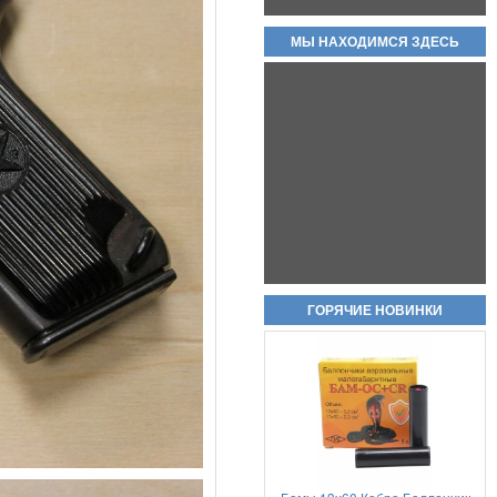
МЫ НАХОДИМСЯ ЗДЕСЬ
Холостые патроны -свето
звуковые 7,62х39 цена за пачку
20шт
950руб.
Пневматический пистолет Аникс
ГОРЯЧИЕ НОВИНКИ
А-112 (Anics A-112)