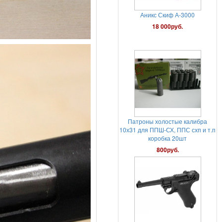
Патроны холостые калибра
10х31 для ППШ-СХ, ППС схп и т.п
коробка 20шт
800руб.
Пневматический пистолет
Gletcher Parabellum с блоубэком
25 000руб.