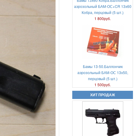
Бамы 13х60 Кобра.Баллончик
аэрозольный БАМ-ОС+CR 13x60
Кобра, перцовый (5 шт.)
Аэрозольный газовый пистолет
1 800руб.
Удар-М2
6 000руб.
Бамы 13-50.Баллончик
аэрозольный БАМ-ОС 13x50,
перцовый (5 шт.)
Аникс Скиф А-3000
1 500руб.
18 000руб.
ХИТ ПРОДАЖ