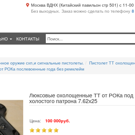
Москва ВДНХ (Китайский павильон стр 501) с 11-00 д
Без выходных.
Заказ можно сделать по телефону
8
ЬНО
КОНТАКТЫ
ное оружие схп,и сигнальные пистолеты.
Пистолет ТТ охолоще
т РОКа послевоенные года без ремклейм
Люксовые охолощенные ТТ от РОКа под 
холостого патрона 7.62х25
Цена:
100 000руб.