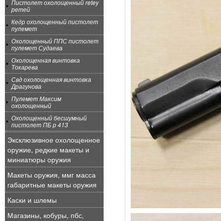
Пистолет охолощенный retey
ретей
Кедр охолощенный пистолет
пулемет
Охолощенный ППС пистолет
пулемет Судаева
Охолощенная винтовка
Токарева
Свд охолощенная винтовка
Драгунова
Пулемет Максим
охолощенный
Охолощенный бесшумный
пистолет ПБ р 413
Эксклюзивное охолощенное
оружие, редкие макеты и
миниатюры оружия
Макеты оружия, ммг масса
габаритные макеты оружия
Каски и шлемы
Магазины, кобуры, пбс,