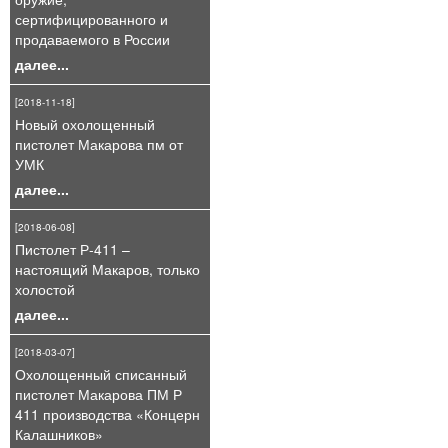
сертифицированного и
продаваемого в России
далее...
[2018-11-18]
Новый охолощенный
пистолет Макарова пм от
УМК
далее...
[2018-06-08]
Пистолет Р-411 –
настоящий Макаров, только
холостой
далее...
[2018-03-07]
Охолощенный списанный
пистолет Макарова ПМ Р
411 производства «Концерн
Калашников»