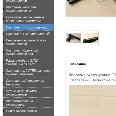
охолощенный
Винтовки, карабины
охолощенные схп
Пулеметы охолощенные и
пистолеты пулеметы.
Пистолет ТТ охолощенный
Пистолет ПМ охолощенный
Револьвер системы Наган
охолощенный
Пистолет Стечкина
охолощенный АПС
Разные модели СПШ
Описание
Ракетница ОСП-30
Охолощенный ППШ пистолет
пулемет Шпагина
Люксовые охолощенные ТТ 
Отстреляны! Полностью ра
Охолощенный пистолет
Беретта
Пулемет Дегтярева
охолощенный
Винтовка Мосина
охолощенная
Обрез охолощенный