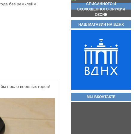
года без ремклейм
НАШ МАГАЗИН НА ВДНХ
Магазин для пистолета макарова
(пм) складские новые без
номеров, с металлической пяткой
и подавателем.
2 000руб.
йм после военных годов!
Охолощенный пистолет ПМ
Р-411 СХП В НАЛИЧИИ
МЫ ВКОНТАКТЕ
КОВАНЫЕ ВАРИАНТЫ!!
80 000руб.