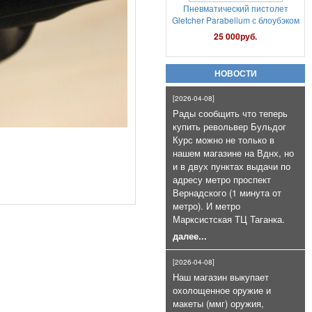
Патроны сигнальные Hilti
Коричневые к LOM-S и Сталкеру
(100 шт)
7 000руб.
НОВОСТИ
[2026-04-08]
Рады сообщить что теперь
купить револьвер Бульдог
Курс можно не только в
нашем магазине на Вднх, но
Газовый баллончик Black OS+CS
и в двух пунктах выдачи по
75мл очень эффективный
адресу метро проспект
800руб.
Вернадского (1 минута от
метро). И метро
Марксистская ТЦ Таганка.
далее...
[2026-04-08]
Наш магазин выкупает
охолощенное оружие и
макеты (ммг) оружия,
Патроны сигнальные 4 калибра