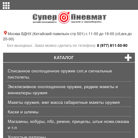
Москва ВДНХ (Китайский павильон стр 501) с 11-00 до 19-00 (сб,вск до
20-00)
Без выходных.
Заказ можно сделать по телефону
8 (977) 811-50-90
КАТАЛОГ
Списанное охолощенное оружие схп,и сигнальные
пистолеты.
Эксклюзивное охолощенное оружие, редкие макеты и
миниатюры оружия
Макеты оружия, ммг масса габаритные макеты оружия
Каски и шлемы
Магазины, кобуры, пбс, ремни, прицелы, штык ножи,смазка
и т.п
Холостые патроны