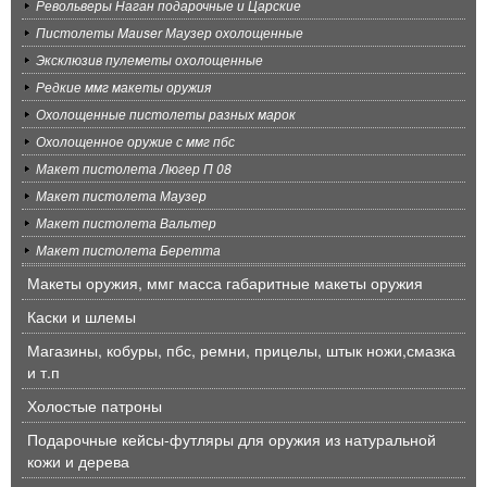
Револьверы Наган подарочные и Царские
Пистолеты Mauser Маузер охолощенные
Эксклюзив пулеметы охолощенные
Редкие ммг макеты оружия
Охолощенные пистолеты разных марок
Охолощенное оружие с ммг пбс
Макет пистолета Люгер П 08
Макет пистолета Маузер
Макет пистолета Вальтер
Макет пистолета Беретта
Макеты оружия, ммг масса габаритные макеты оружия
Каски и шлемы
Магазины, кобуры, пбс, ремни, прицелы, штык ножи,смазка
и т.п
Холостые патроны
Подарочные кейсы-футляры для оружия из натуральной
кожи и дерева