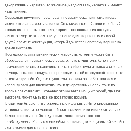
декоративный характер. То же самое, надо сказать, касается и многих
надульников.
Серьезная пружинно-поршневая пневматическая винтовка иногда
укомплектована амортизатором. Он снижает воздействие колебаний
ствола на точность выстрела, и кроме того снижает износ ружья.
Обычно амортизатором выступает еще один поршень или любой
другой элемент конструкции, который движется навстречу поршня во
время выстрела.
Последняя группа механических устройств, которым может быть
оборудовано пневматическое оружие, - это глушители. Конечно, их
применение очень ограничено, так как выброс пули из канала ствола с
помощью сжатого воздуха не производит такой же звуковой эффект, как
огневая стрельба. Однако глушители все-таки разрабатываются и
используются для пневматики, как в декоративных целях, так и во
вполне практических. Особенно это касается мощных ружей, где звук
выстрела может быть все же достаточно громким.
Глушители бывают интегрированные и дульные. Интегрированные
устройства почти не меняют габариты оружия и во многих ситуациях
более эффективны. Зато дульные - легко снимаются при
необходимости. Крепятся они обычно с помощью специальной резьбы
или зажимов для канала ствола.