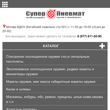
Москва ВДНХ (Китайский павильон стр 501) с 11-00 до 19-00 (сб,вск до
20-00)
Без выходных.
Заказ можно сделать по телефону
8 (977) 811-50-90
КАТАЛОГ
Списанное охолощенное оружие схп,и сигнальные
пистолеты.
Эксклюзивное охолощенное оружие, редкие макеты и
миниатюры оружия
Макеты оружия, ммг масса габаритные макеты оружия
Каски и шлемы
Магазины, кобуры, пбс, ремни, прицелы, штык ножи,смазка
и т.п
Холостые патроны