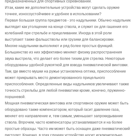
предназначенных для спортивных соревнований.
Итак, какие же дополнительные устройства могут сделать оружие
точнее, износоустойчивее и удобнее в использовании?
Первая большая группа предметов - это надульники. Обычно надульник
выглядит как утолщение на конце ствола, и служит он для гашения его
колебаний при стрельбе и прицеливании. Иногда в этой роли
выступают также фальшстволы или грузики для балансировки.
Многие надульники выполняют и ряд более простых функций.
Большинство из них эффективно меняют физику распространения
звука выстрела, что делает его более тихим для стрелка. Некоторые
оборудованы удобной рукояткой для взвода пневматической винтовки.
Там, где вместо мушки на ружье установлена оптика, приспособление
может прикрывать место демонтированного прицельного
приспособления. Определенные виды надульников увеличивают также
точность стрельбы для любой пневматики кроме, конечно, пружинно-
поршневой.
Мощная пневматическая винтовка или спортивное оружие может быть
оборудовано также компенсатором, который гасит давление газа,
меняет его направление и, тем самым, уменьшает запрокидывание
ствола. Впрочем, часто компенсаторы устанавливаются и на более
простые образцы. Часто им может быть оснащен даже пневматический
пистолет. Конечно, в этих случаях устройство носит исключительно