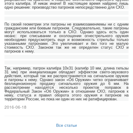
этого калибра. И никак иначе! В настоящее время найдено лишь
одно решение: производство патронов непосредственно для СХО.
По своей геометрии эти патроны не взаимозаменяемы ни с одним
гражданским или боевым патроном. Следовательно, такие патроны
могут использоваться только в СХО. Однако здесь есть один
нюанс: при списывании и охолощении огнестрельного оружия
необходимо предусмотреть еще и возможность стрельбы только
указанными патронами. Это увеличивает и без того не малую
стоимость СХО. Законом так же не определен статус СХО и
патронов к нему.
Так, например, патрон калибра 10х31 (калибр 10 мм, длина гильзы
31 мм) при инициализации обладает эффектом свето-звукового
действия, который так же распространяется на сигнальное оружие
и патроны к нему. Однако закон «Об Оружии» четко ограничивает
безлицензионную продажу сигнального оружия до 6 мм. На
рассмотрении находятся несколько проектов поправок в
Федеральный Закон «Об Оружии» в отношении СХО, патронов к
нему, статуса и правил оборота этого оружия и патронов на
территории России, но пока ни один из них не ратифицирован.
2016-06-18
Все статьи