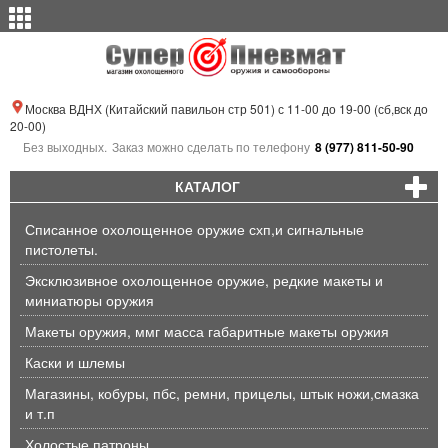
Москва ВДНХ (Китайский павильон стр 501) с 11-00 до 19-00 (сб,вск до
20-00)
Без выходных.
Заказ можно сделать по телефону
8 (977) 811-50-90
КАТАЛОГ
Списанное охолощенное оружие схп,и сигнальные
пистолеты.
Эксклюзивное охолощенное оружие, редкие макеты и
миниатюры оружия
Макеты оружия, ммг масса габаритные макеты оружия
Каски и шлемы
Магазины, кобуры, пбс, ремни, прицелы, штык ножи,смазка
и т.п
Холостые патроны