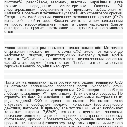
пистолеты, револьверы, автоматы, винтовки, карабины и даже
пулеметы, переданные Министерством Обороны РФ
лицензированным предприятиям по программе избавления от
излишков морально и технически устаревшего стрелкового оружия.
Среди любителей оружия списанное охолощенное оружие (СХО)
вызвало большой интерес. Желание иметь в личном пользовании
не просто массо-габаритный макет, а самое настоящее боевое
огнестрельное оружие с возможностью стрельбы из него многого
стоят.
Единственное, выстрел возможен только «холостой». Метаемого
снаряжения никакого нет – стволы СХО имеют от одного до
нескольких штифтов, препятствующих выстрелу пулей. Кроме
этого, в СХО исключена возможность использования основных
частей этого оружия (рамка, ствол, барабан, затвор, ствольная
коробка) в боевом оружии и наоборот.
При этом материальная часть оружия не страдает: например, СХО
из автомата Калашникова позволяет вести «холостой» огонь
одиночными выстрелами и очередями. СХО продается свободно
любому гражданину РФ, достигшему 18-ти летнего возраста. Но
стрелять из него ни очередями, ни одиночными выстрелами из
ряда моделей СХО владелец не сможет. Не сможет из-за
отсутствия в свободной продаже «холостых» (всето-звукового
действия) патронов. К примеру, все тот же СХО из АК использует
холостые патроны 7,62х39, которые отпускаются заводами-
производителями юрлицам по лицензии на патроны к нарезному
охотничьему оружию. Соответственно, оружейные магазины могут
продать эти патроны физическому лицу только при наличии у него
разрешения на хранение и ношение охотничьего нарезного оружия