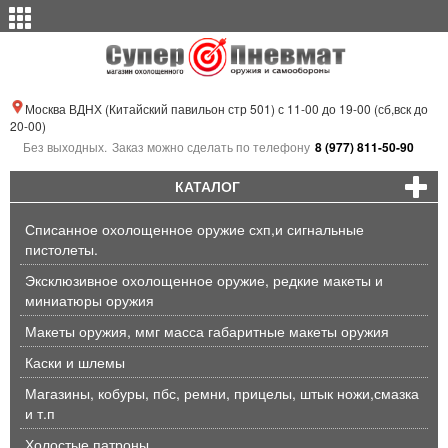
Москва ВДНХ (Китайский павильон стр 501) с 11-00 до 19-00 (сб,вск до
20-00)
Без выходных.
Заказ можно сделать по телефону
8 (977) 811-50-90
КАТАЛОГ
Списанное охолощенное оружие схп,и сигнальные
пистолеты.
Эксклюзивное охолощенное оружие, редкие макеты и
миниатюры оружия
Макеты оружия, ммг масса габаритные макеты оружия
Каски и шлемы
Магазины, кобуры, пбс, ремни, прицелы, штык ножи,смазка
и т.п
Холостые патроны