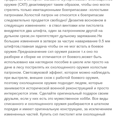
оружие (СХП) деактивируют таким образом, чтобы оно могло
стрелять только имитационными боеприпасами -холостыми
патронами.Холостой патрон не относится к боеприпасам
следовательно продается свободно! Дезактив восновном в
следующих изменениях - в ствол винтовки или пистолета
внедряются два штифта, один за патронником другой на
дульном срезе,он препятствует дульному заряжанию.Не
большие изменения в затворе за частую наваривание 0.5 мм
штифтов,главная задача чтобы он не мог встать в боевое
оружие.Предназначение схп оружия разное т.к оно по
разборке и сборке не отличается от боевого,может быть
использовано как наглядное пособие в школе или просто на
даче в лесу пострелять их охолощенного оружия холостым
патроном. Светозвуковой эффект, которое можно наблюдать
при выстреле, внешне схож с работой боевого оружия,
поэтому охолощенное оружие подходит людям, которые
занимаются исторической военной реконструкцией и просто
интересуются этим. Сделайте оригинальный подарок своим
друзьям, если у них есть это мужественное хобби. Все виды
списанного и охолощенного оружия разбираются в штатном
порядке и имеют оригинальную конструкцию, за исключением
измененных частей. Купить схп пистолет или охолощеный