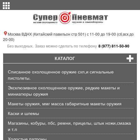
Москва ВДНХ (Китайский павильон стр 501) с 11-00 до 19-00 (сб,вск до
20-00)
Без выходных.
Заказ можно сделать по телефону
8 (977) 811-50-90
КАТАЛОГ
Списанное охолощенное оружие схп,и сигнальные
пистолеты.
Эксклюзивное охолощенное оружие, редкие макеты и
миниатюры оружия
Макеты оружия, ммг масса габаритные макеты оружия
Каски и шлемы
Магазины, кобуры, пбс, ремни, прицелы, штык ножи,смазка
и т.п
Холостые патроны