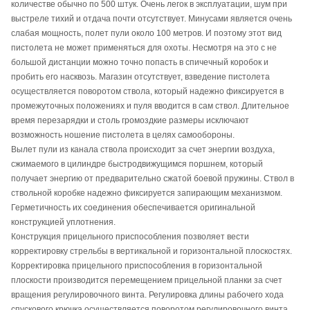
количестве обычно по 500 штук. Очень легок в эксплуатации, шум при
выстреле тихий и отдача почти отсутствует. Минусами является очень
слабая мощность, полет пули около 100 метров. И поэтому этот вид
пистолета не может применяться для охоты. Несмотря на это с не
большой дистанции можно точно попасть в спичечный коробок и
пробить его насквозь. Магазин отсутствует, взведение пистолета
осуществляется поворотом ствола, который надежно фиксируется в
промежуточных положениях и пуля вводится в сам ствол. Длительное
время перезарядки и столь громоздкие размеры исключают
возможность ношение пистолета в целях самообороны.
Вылет пули из канала ствола происходит за счет энергии воздуха,
сжимаемого в цилиндре быстродвижущимся поршнем, который
получает энергию от предварительно сжатой боевой пружины. Ствол в
ствольной коробке надежно фиксируется запирающим механизмом.
Герметичность их соединения обеспечивается оригинальной
конструкцией уплотнения.
Конструкция прицельного приспособления позволяет вести
корректировку стрельбы в вертикальной и горизонтальной плоскостях.
Корректировка прицельного приспособления в горизонтальной
плоскости производится перемещением прицельной планки за счет
вращения регулировочного винта. Регулировка длины рабочего хода
спускового крючка осуществляется поворотом регулировочного винта.