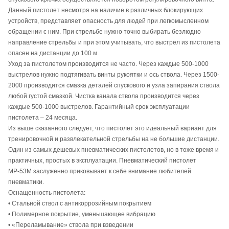
Данный пистолет несмотря на наличие в различных блокирующих
устройств, представляет опасность для людей при легкомысленном
обращении с ним. При стрельбе нужно точно выбирать безлюдно
направление стрельбы и при этом учитывать, что выстрел из пистолета
опасен на дистанции до 100 м.
Уход за пистолетом производится не часто. Через каждые 500-1000
выстрелов нужно подтягивать винты рукоятки и ось ствола. Через 1500-
2000 производится смазка деталей спускового и узла запирания ствола
любой густой смазкой. Чистка канала ствола производится через
каждые 500-1000 выстрелов. Гарантийный срок эксплуатации
пистолета – 24 месяца.
Из выше сказанного следует, что пистолет это идеальный вариант для
тренировочной и развлекательной стрельбы на не большие дистанции.
Один из самых дешевых пневматических пистолетов, но в тоже время и
практичных, простых в эксплуатации. Пневматический пистолет
МР-53М заслуженно приковывает к себе внимание любителей
пневматики.
Оснащенность пистолета:
• Стальной ствол с антикоррозийным покрытием
• Полимерное покрытие, уменьшающее вибрацию
• «Переламывание» ствола при взведении