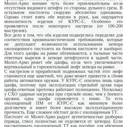
Молот-Армз внешне чуть более привлекательны из-за
отсутствия видимого штифта со стороны дульного среза. В
остальном пистолеты снаружи абсолютно одинаковы.
Однако стоит взять обе версии в руки, как ощущается
монолитность изделия от КУРС-С. Особенно это
проявляется после некоторого настрела (от 100-200
выстрелов).
Все дело в том, что оба изделия подверглись переделке для
соответствия криминалистическим требованиям, которые
не допускают возможности использования затвора
охолощенного пистолета на боевом пистолете и наоборот.
Для этого цапфы на рамке обтачиваются, а тыльные части
ответных вырезов в затворе штифтуются в задней части.
Молот-Армз режет обе цапфы, из-за чего увеличивается
вертикальный и горизонтальный люфт затвора на рамке.
С настрелом и приработкой подвижных частей этот люфт
становится еще заметней, что даже может привести к сбоям
работы автоматики оружия. У КУРС-С опилена лишь одна
цапфа, поэтому при эксплуатации стрельбой целая пара
цапфа-ответная проточка работают полноценно. Поскольку
у СХО ударные нагрузки при стрельбе ниже, чем у боевого
оружия, одна цапфа справляется с ними. То есть
охолощенный ПМ от КУРС-С как минимум более
долговечен и имеет более высокую эксплуатационную
прочность. Еще сложнее обстоит дело с охолощенным ТТ.
Пистолет от Молот-Армз радует аутентичностью разборки
(правда, ствол полностью не отделяется от затвора). Если
рассматривать охолощенный ТТ как пособие для обучения