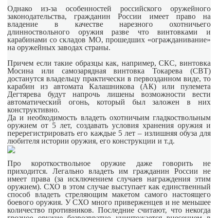
Однако из-за особенностей российского оружейного
законодательства, гражданин России имеет право на
владение в качестве нарезного охотничьего
длинноствольного оружия разве что винтовками и
карабинами со складов МО, прошедших «огражданивание»
на оружейных заводах страны.
Причем если такие образцы как, например, СКС, винтовка
Мосина или самозарядная винтовка Токарева (СВТ)
достанутся владельцу практически в первозданном виде, то
карабин из автомата Калашникова (АК) или пулемета
Дегтярева будут напрочь лишены возможности вести
автоматический огонь, который был заложен в них
конструктивно.
Да и необходимость владеть охотничьим гладкоствольным
оружием от 5 лет, создавать условия хранения оружия и
перерегистрировать его каждые 5 лет – излишняя обуза для
любителя истории оружия, его конструкции и т.д.
Про короткоствольное оружие даже говорить не
приходится. Легально владеть им гражданин России не
имеет права (за исключением случаев награждения этим
оружием). СХО в этом случае выступает как единственный
способ владеть стреляющим макетом самого настоящего
боевого оружия. У СХО много приверженцев и не меньшее
количество противников. Последние считают, что некогда
грозное оружие безвозвратно уничтожается внесением в