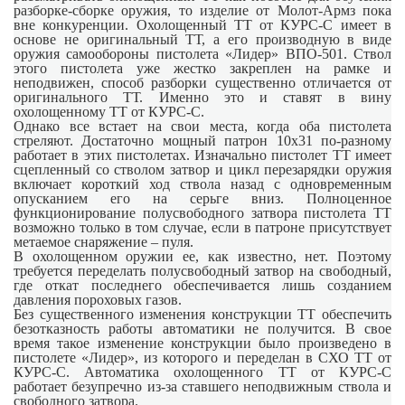
разборке-сборке оружия, то изделие от Молот-Армз пока
вне конкуренции. Охолощенный ТТ от КУРС-С имеет в
основе не оригинальный ТТ, а его производную в виде
оружия самообороны пистолета «Лидер» ВПО-501. Ствол
этого пистолета уже жестко закреплен на рамке и
неподвижен, способ разборки существенно отличается от
оригинального ТТ. Именно это и ставят в вину
охолощенному ТТ от КУРС-С.
Однако все встает на свои места, когда оба пистолета
стреляют. Достаточно мощный патрон 10х31 по-разному
работает в этих пистолетах. Изначально пистолет ТТ имеет
сцепленный со стволом затвор и цикл перезарядки оружия
включает короткий ход ствола назад с одновременным
опусканием его на серьге вниз. Полноценное
функционирование полусвободного затвора пистолета ТТ
возможно только в том случае, если в патроне присутствует
метаемое снаряжение – пуля.
В охолощенном оружии ее, как известно, нет. Поэтому
требуется переделать полусвободный затвор на свободный,
где откат последнего обеспечивается лишь созданием
давления пороховых газов.
Без существенного изменения конструкции ТТ обеспечить
безотказность работы автоматики не получится. В свое
время такое изменение конструкции было произведено в
пистолете «Лидер», из которого и переделан в СХО ТТ от
КУРС-С. Автоматика охолощенного ТТ от КУРС-С
работает безупречно из-за ставшего неподвижным ствола и
свободного затвора.