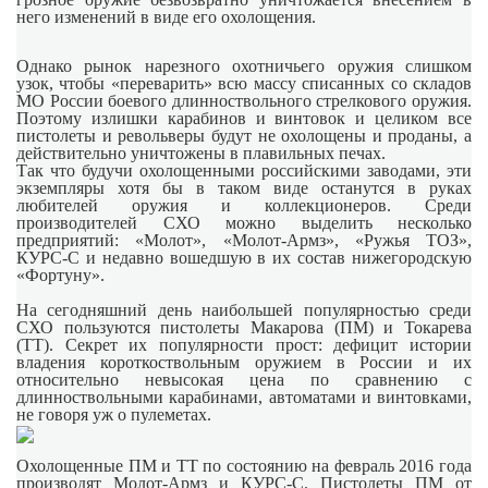
него изменений в виде его охолощения.
Однако рынок нарезного охотничьего оружия слишком
узок, чтобы «переварить» всю массу списанных со складов
МО России боевого длинноствольного стрелкового оружия.
Поэтому излишки карабинов и винтовок и целиком все
пистолеты и револьверы будут не охолощены и проданы, а
действительно уничтожены в плавильных печах.
Так что будучи охолощенными российскими заводами, эти
экземпляры хотя бы в таком виде останутся в руках
любителей оружия и коллекционеров. Среди
производителей СХО можно выделить несколько
предприятий: «Молот», «Молот-Армз», «Ружья ТОЗ»,
КУРС-С и недавно вошедшую в их состав нижегородскую
«Фортуну».
На сегодняшний день наибольшей популярностью среди
СХО пользуются пистолеты Макарова (ПМ) и Токарева
(ТТ). Секрет их популярности прост: дефицит истории
владения короткоствольным оружием в России и их
относительно невысокая цена по сравнению с
длинноствольными карабинами, автоматами и винтовками,
не говоря уж о пулеметах.
Охолощенные ПМ и ТТ по состоянию на февраль 2016 года
производят Молот-Армз и КУРС-С. Пистолеты ПМ от