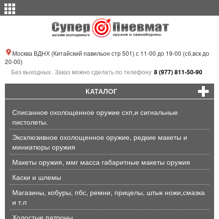
Москва ВДНХ (Китайский павильон стр 501) с 11-00 до 19-00 (сб,вск до
20-00)
Без выходных.
Заказ можно сделать по телефону
8 (977) 811-50-90
КАТАЛОГ
Списанное охолощенное оружие схп,и сигнальные
пистолеты.
Эксклюзивное охолощенное оружие, редкие макеты и
миниатюры оружия
Макеты оружия, ммг масса габаритные макеты оружия
Каски и шлемы
Магазины, кобуры, пбс, ремни, прицелы, штык ножи,смазка
и т.п
Холостые патроны