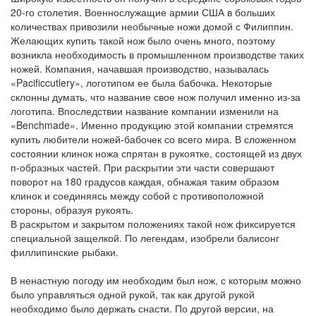
20-го столетия. Военнослужащие армии США в больших
количествах привозили необычные ножи домой с Филиппин.
Желающих купить такой нож было очень много, поэтому
возникла необходимость в промышленном производстве таких
ножей. Компания, начавшая производство, называлась
«Pacificcutlery», логотипом ее была бабочка. Некоторые
склонны думать, что название свое нож получил именно из-за
логотипа. Впоследствии название компании изменили на
«Benchmade». Именно продукцию этой компании стремятся
купить любители ножей-бабочек со всего мира. В сложенном
состоянии клинок ножа спрятан в рукоятке, состоящей из двух
п-образных частей. При раскрытии эти части совершают
поворот на 180 градусов каждая, обнажая таким образом
клинок и соединяясь между собой с противоположной
стороны, образуя рукоять.
В раскрытом и закрытом положениях такой нож фиксируется
специальной защелкой. По легендам, изобрели балисонг
филлипинские рыбаки.
В ненастную погоду им необходим был нож, с которым можно
было управляться одной рукой, так как другой рукой
необходимо было держать снасти. По другой версии, на