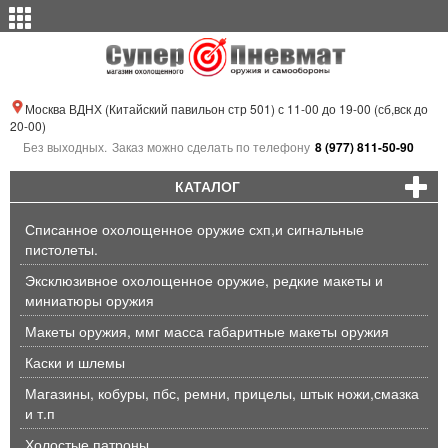
Москва ВДНХ (Китайский павильон стр 501) с 11-00 до 19-00 (сб,вск до
20-00)
Без выходных.
Заказ можно сделать по телефону
8 (977) 811-50-90
КАТАЛОГ
Списанное охолощенное оружие схп,и сигнальные
пистолеты.
Эксклюзивное охолощенное оружие, редкие макеты и
миниатюры оружия
Макеты оружия, ммг масса габаритные макеты оружия
Каски и шлемы
Магазины, кобуры, пбс, ремни, прицелы, штык ножи,смазка
и т.п
Холостые патроны