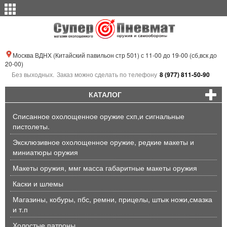
Москва ВДНХ (Китайский павильон стр 501) с 11-00 до 19-00 (сб,вск до
20-00)
Без выходных.
Заказ можно сделать по телефону
8 (977) 811-50-90
КАТАЛОГ
Списанное охолощенное оружие схп,и сигнальные
пистолеты.
Эксклюзивное охолощенное оружие, редкие макеты и
миниатюры оружия
Макеты оружия, ммг масса габаритные макеты оружия
Каски и шлемы
Магазины, кобуры, пбс, ремни, прицелы, штык ножи,смазка
и т.п
Холостые патроны