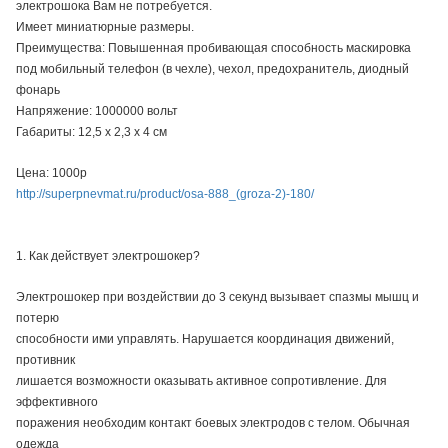
электрошока Вам не потребуется.
Имеет миниатюрные размеры.
Преимущества: Повышенная пробивающая способность маскировка
под мобильный телефон (в чехле), чехол, предохранитель, диодный
фонарь
Напряжение: 1000000 вольт
Габариты: 12,5 х 2,3 х 4 см
Цена: 1000р
http://superpnevmat.ru/product/osa-888_(groza-2)-180/
1. Как действует электрошокер?
Электрошокер при воздействии до 3 секунд вызывает спазмы мышц и
потерю
способности ими управлять. Нарушается координация движений,
противник
лишается возможности оказывать активное сопротивление. Для
эффективного
поражения необходим контакт боевых электродов с телом. Обычная
одежда