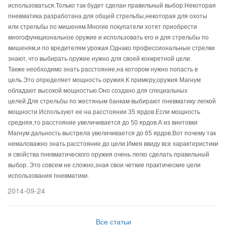
использоваться.Только так будет сделан правильный выбор.Некоторая
пневматика разработана для общей стрельбы,некоторая для охоты
или стрельбы по мишеням.Многие покупатели хотят приобрести
многофункциональное оружие и использовать его и для стрельбы по
мишеням,и по вредителям урожая.Однако профессиональные стрелки
знают, что выбирать оружие нужно для своей конкретной цели.
Также необходимо знать расстояние,на котором нужно попасть в
цель.Это определяет мощность оружия.К примеру,оружия Магнум
обладают высокой мощностью.Оно создано для специальных
целей.Для стрельбы по жестяным банкам выбирают пневматику легкой
мощности.Используют ее на расстоянии 35 ярдов.Если мощность
средняя,то расстояние увеличивается до 50 ярдов.А из винтовки
Магнум дальность выстрела увеличивается до 65 ярдов.Вот почему так
немаловажно знать расстояние до цели.Имея ввиду все характеристики
и свойства пневматического оружия очень легко сделать правильный
выбор. Это совсем не сложно,зная свои четкие практические цели
использования пневматики.
2014-09-24
Все статьи