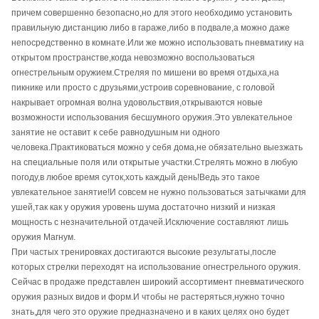
причем совершенно безопасно,но для этого необходимо установить
правильную дистанцию либо в гараже,либо в подвале,а можно даже
непосредственно в комнате.Или же можно использовать пневматику на
открытом пространстве,когда невозможно воспользоваться
огнестрельным оружием.Стреляя по мишени во время отдыха,на
пикнике или просто с друзьями,устроив соревнование, с головой
накрывает огромная волна удовольствия,открываются новые
возможности использования бесшумного оружия.Это увлекательное
занятие не оставит к себе равнодушным ни одного
человека.Практиковаться можно у себя дома,не обязательно выезжать
на специальные поля или открытые участки.Стрелять можно в любую
погоду,в любое время суток,хоть каждый день!Ведь это такое
увлекательное занятие!И совсем не нужно пользоваться затычками для
ушей,так как у оружия уровень шума достаточно низкий и низкая
мощность с незначительной отдачей.Исключение составляют лишь
оружия Магнум.
При частых тренировках достигаются высокие результаты,после
которых стрелки переходят на использование огнестрельного оружия.
Сейчас в продаже представлен широкий ассортимент пневматического
оружия разных видов и форм.И чтобы не растеряться,нужно точно
знать,для чего это оружие предназначено и в каких целях оно будет