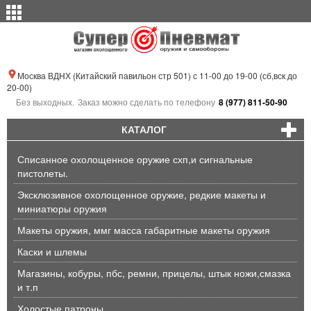
Москва ВДНХ (Китайский павильон стр 501) с 11-00 до 19-00 (сб,вск до
20-00)
Без выходных.
Заказ можно сделать по телефону
8 (977) 811-50-90
КАТАЛОГ
Списанное охолощенное оружие схп,и сигнальные
пистолеты.
Эксклюзивное охолощенное оружие, редкие макеты и
миниатюры оружия
Макеты оружия, ммг масса габаритные макеты оружия
Каски и шлемы
Магазины, кобуры, пбс, ремни, прицелы, штык ножи,смазка
и т.п
Холостые патроны