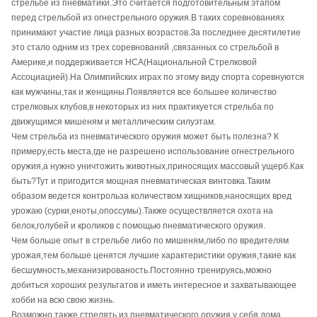
стрельбе из пневматики.Это считается подготовительным этапом
перед стрельбой из огнестрельного оружия.В таких соревнованиях
принимают участие лица разных возрастов.За последнее десятилетие
это стало одним из трех соревнований ,связанных со стрельбой в
Америке,и поддерживается НСА(Национальной Стрелковой
Ассоциацией).На Олимпийских играх по этому виду спорта соревнуются
как мужчины,так и женщины.Появляется все большее количество
стрелковых клубов,в некоторых из них практикуется стрельба по
движущимся мишеням и металлическим силуэтам.
Чем стрельба из пневматического оружия может быть полезна? К
примеру,есть места,где не разрешено использование огнестрельного
оружия,а нужно уничтожить животных,приносящих массовый ущерб.Как
быть?Тут и пригодится мощная пневматическая винтовка.Таким
образом ведется контрольза количеством хищников,наносящих вред
урожаю (сурки,еноты,опоссумы).Также осуществляется охота на
белок,голубей и кроликов с помощью пневматического оружия.
Чем больше опыт в стрельбе либо по мишеням,либо по вредителям
урожая,тем больше ценятся лучшие характеристики оружия,такие как
бесшумность,механизированость.Постоянно тренируясь,можно
добиться хороших результатов и иметь интересное и захватывающее
хобби на всю свою жизнь.
Возможно также стрелять из пневматического оружия у себя дома,