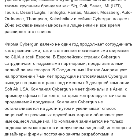
такими крупными брендами как: Sig, Colt, Sauer, IMI (UZI),
Taurus, Desert Eagle, Tanfoglio, Famas, Mauser, Mossberg, Auto-
Ordnance, Thompson, Kalashnikov и сейчас Cybergun владеет
20-ю эксклюзивными мировыми лицензиями и все время
расширяет этот список.
Фирма Cybergun далеко не один год продолжает сотрудничать
как с розничными, так и с оптовыми независимыми фирмами
по США и всей Европе. В Европейских странах Cybergun
сотрудничает с надежными партнерами, представителями
полной линии товаров. В Соединенных Штатах Америки уже
на протяжении 7-ми лет продукция изготовляемая Cybergun
выходит на рынок страны под именем её дочерней компании
Soft Air USA. Компания Cybergun имеет филиалы и в Азии, к
примеру офисы в Гонконге, которые контролируют качество
продаваемой продукции. Компания Cybergun не
останавливается на достигнутом и увеличивает список
лицензий от различных оружейных марок и обновляет уже
имеющиеся лицензии. Но компания занимается не только
подписанием контрактов и получением лицензий, инженеры и
дизайнеры фирмы постоянно заняты разработками и