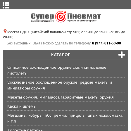
Москва ВДНХ (Китайский павильон стр 501) с 11-00 до 19-00 (сб,вск до
20-00)
Без выходных.
Заказ можно сделать по телефону
8 (977) 811-50-90
КАТАЛОГ
Списанное охолощенное оружие схп,и сигнальные
пистолеты.
Эксклюзивное охолощенное оружие, редкие макеты и
миниатюры оружия
Макеты оружия, ммг масса габаритные макеты оружия
Каски и шлемы
Магазины, кобуры, пбс, ремни, прицелы, штык ножи,смазка
и т.п
Холостые патроны