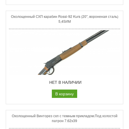
Охолощенный СХП карабин Rossi-92 Kurs (20", вороненая сталь)
5,45ИМ
НЕТ В НАЛИЧИИ
В корзину
Охолощенный Винторез схп с темным прикладом.Под холостой
патрон 7.62х39