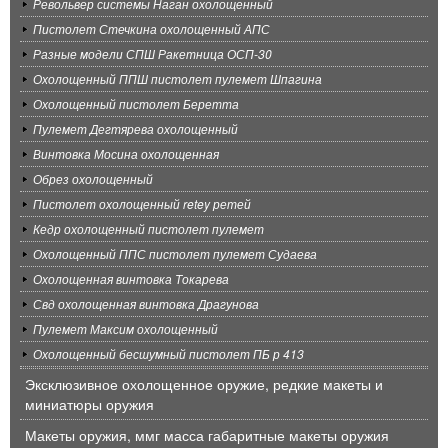
Револьвер системы Наган охолощенный
Пистолет Стечкина охолощенный АПС
Разные модели СПШ Ракетница ОСП-30
Охолощенный ППШ пистолет пулемет Шпагина
Охолощенный пистолет Беретта
Пулемет Дегтярева охолощенный
Винтовка Мосина охолощенная
Обрез охолощенный
Пистолет охолощенный retey ретей
Кедр охолощенный пистолет пулемет
Охолощенный ППС пистолет пулемет Судаева
Охолощенная винтовка Токарева
Свд охолощенная винтовка Драгунова
Пулемет Максим охолощенный
Охолощенный бесшумный пистолет ПБ р 413
Эксклюзивное охолощенное оружие, редкие макеты и
миниатюры оружия
Макеты оружия, ммг масса габаритные макеты оружия